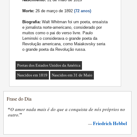
Morte:
26 de março de 1892
(72 anos)
Biografia:
Walt Whitman foi um poeta, ensaísta
e jornalista norte-americano, considerado por
muitos como o pai do verso livre. Paulo
Leminski o considerava o grande poeta da
Revolução americana, como Maiakovsky seria
o grande poeta da Revolução russa.
Poetas dos Estados Unidos da América
Nascidos em 1819
Nascidos em 31 de Maio
Frase do Dia
“
O amor nada mais é do que a conquista de nós próprios no
”
outro.
Friedrich Hebbel
—