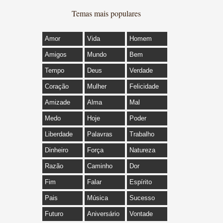
Temas mais populares
Amor
Vida
Homem
Amigos
Mundo
Bem
Tempo
Deus
Verdade
Coração
Mulher
Felicidade
Amizade
Alma
Mal
Medo
Hoje
Poder
Liberdade
Palavras
Trabalho
Dinheiro
Força
Natureza
Razão
Caminho
Dor
Fim
Falar
Espírito
Pais
Música
Sucesso
Futuro
Aniversário
Vontade