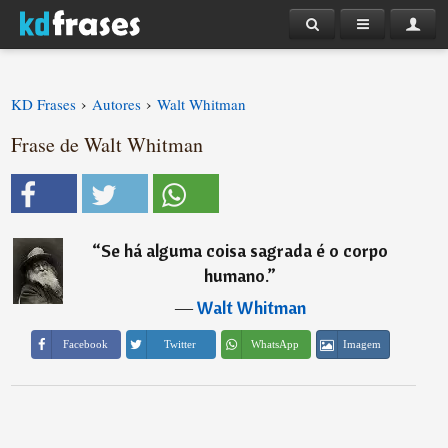
›
›
KD Frases
Autores
Walt Whitman
Frase de Walt Whitman
“
Se há alguma coisa sagrada é o corpo
humano.
”
―
Walt Whitman
Imagem
Facebook
Twitter
WhatsApp