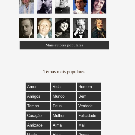
Mais autores populares
Temas mais populares
Amor
Vida
Homem
Amigos
Mundo
Bem
Tempo
Deus
Verdade
Coração
Mulher
Felicidade
Amizade
Alma
Mal
Medo
Hoje
Poder