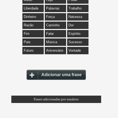
Liberdade
Palavras
Trabalho
Dinheiro
Força
Natureza
Razão
Caminho
Dor
Fim
Falar
Espírito
Pais
Música
Sucesso
Futuro
Aniversário
Vontade
Adicionar uma frase
Frases adicionadas por usuários