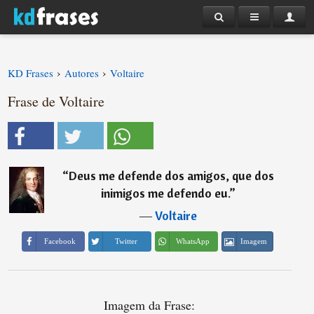
›
›
KD Frases
Autores
Voltaire
Frase de Voltaire
“
Deus me defende dos amigos, que dos
inimigos me defendo eu.
”
―
Voltaire
Imagem
Facebook
Twitter
WhatsApp
Imagem da Frase: