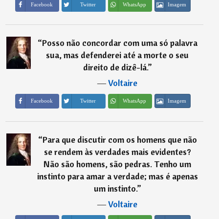
Imagem
Facebook
Twitter
WhatsApp
“
Posso não concordar com uma só palavra
sua, mas defenderei até a morte o seu
direito de dizê-lá.
”
―
Voltaire
Imagem
Facebook
Twitter
WhatsApp
“
Para que discutir com os homens que não
se rendem às verdades mais evidentes?
Não são homens, são pedras. Tenho um
instinto para amar a verdade; mas é apenas
um instinto.
”
―
Voltaire