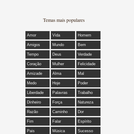
Temas mais populares
Amor
Vida
Homem
Amigos
Mundo
Bem
Tempo
Deus
Verdade
Coração
Mulher
Felicidade
Amizade
Alma
Mal
Medo
Hoje
Poder
Liberdade
Palavras
Trabalho
Dinheiro
Força
Natureza
Razão
Caminho
Dor
Fim
Falar
Espírito
Pais
Música
Sucesso