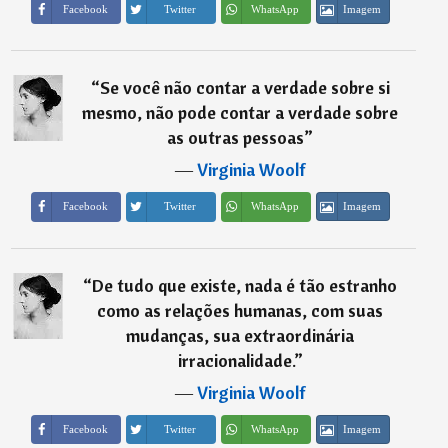
Imagem
Facebook
Twitter
WhatsApp
“
Se você não contar a verdade sobre si
mesmo, não pode contar a verdade sobre
as outras pessoas
”
―
Virginia Woolf
Imagem
Facebook
Twitter
WhatsApp
“
De tudo que existe, nada é tão estranho
como as relações humanas, com suas
mudanças, sua extraordinária
irracionalidade.
”
―
Virginia Woolf
Imagem
Facebook
Twitter
WhatsApp