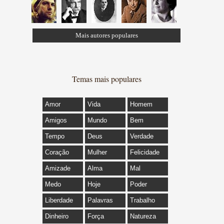
Mais autores populares
Temas mais populares
Amor
Vida
Homem
Amigos
Mundo
Bem
Tempo
Deus
Verdade
Coração
Mulher
Felicidade
Amizade
Alma
Mal
Medo
Hoje
Poder
Liberdade
Palavras
Trabalho
Dinheiro
Força
Natureza