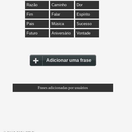
Razão
Caminho
Dor
Fim
Falar
Espírito
Pais
Música
Sucesso
Futuro
Aniversário
Vontade
Adicionar uma frase
Frases adicionadas por usuários