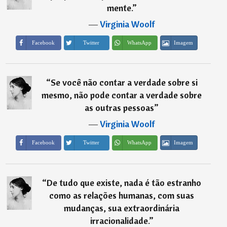
mente.
”
―
Virginia Woolf
Imagem
Facebook
Twitter
WhatsApp
“
Se você não contar a verdade sobre si
mesmo, não pode contar a verdade sobre
as outras pessoas
”
―
Virginia Woolf
Imagem
Facebook
Twitter
WhatsApp
“
De tudo que existe, nada é tão estranho
como as relações humanas, com suas
mudanças, sua extraordinária
irracionalidade.
”