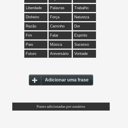
Liberdade
Palavras
Trabalho
Dinheiro
Força
Natureza
Razão
Caminho
Dor
Fim
Falar
Espírito
Pais
Música
Sucesso
Futuro
Aniversário
Vontade
Adicionar uma frase
Frases adicionadas por usuários