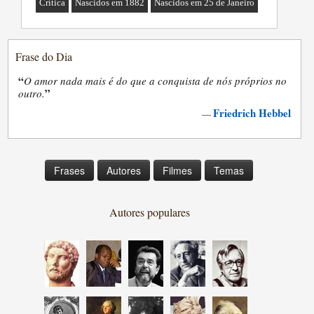
Crítica
Nascidos em 1882
Nascidos em 25 de Janeiro
Frase do Dia
“
O amor nada mais é do que a conquista de nós próprios no
”
outro.
Friedrich Hebbel
—
Frases
Autores
Filmes
Temas
Autores populares