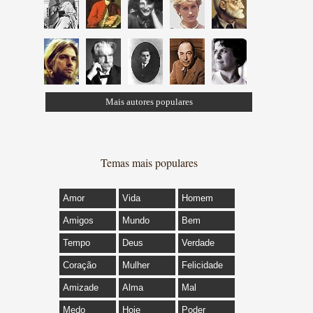
Mais autores populares
Temas mais populares
Amor
Vida
Homem
Amigos
Mundo
Bem
Tempo
Deus
Verdade
Coração
Mulher
Felicidade
Amizade
Alma
Mal
Medo
Hoje
Poder