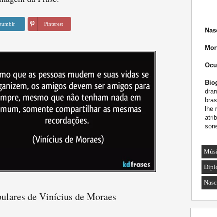
tumblr
Pinterest
Nas
Mor
Ocu
Biog
dram
bras
lhe 
atri
sone
Músi
Dipl
Nasc
pulares de Vinícius de Moraes