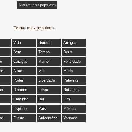
Mais autores populares
Temas mais populares
Vida
Homem
Amigos
Bem
Tempo
Deus
de
Coração
Mulher
Felicidade
de
Alma
Mal
Medo
Poder
Liberdade
Palavras
ho
Dinheiro
Força
Natureza
Caminho
Dor
Fim
Espírito
Pais
Música
so
Futuro
Aniversário
Vontade