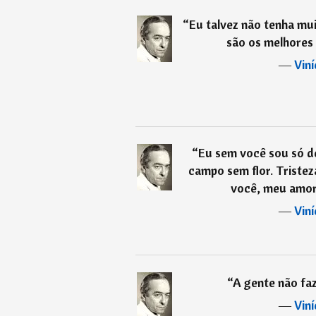
“
Eu talvez não tenha mu
são os melhores 
―
Vin
“
Eu sem você sou só 
campo sem flor. Tristez
você, meu amor,
―
Vin
“
A gente não fa
―
Vin