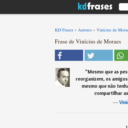
›
›
KD Frases
Autores
Vinícius de Mora
Frase de Vinícius de Moraes
“
Mesmo que as pes
reorganizem, os amigos
mesmo que não tenh
compartilhar a
―
Vin
I