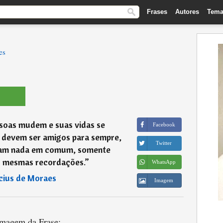
Frases
Autores
Tema
es
soas mudem e suas vidas se
Facebook
 devem ser amigos para sempre,
Twitter
am nada em comum, somente
s mesmas recordações.
”
WhatsApp
ícius de Moraes
Imagem
magem da Frase: