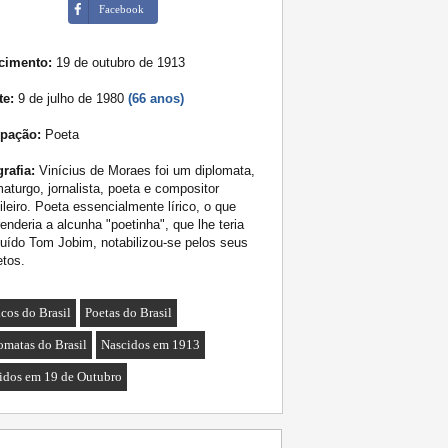
Facebook
cimento:
19 de outubro de 1913
te:
9 de julho de 1980
(66 anos)
pação:
Poeta
rafia:
Vinícius de Moraes foi um diplomata,
aturgo, jornalista, poeta e compositor
ileiro. Poeta essencialmente lírico, o que
renderia a alcunha "poetinha", que lhe teria
buído Tom Jobim, notabilizou-se pelos seus
tos.
cos do Brasil
Poetas do Brasil
omatas do Brasil
Nascidos em 1913
idos em 19 de Outubro