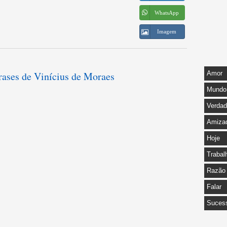
WhatsApp
Imagem
frases de Vinícius de Moraes
Amor
Mundo
Verda
Amiza
Hoje
Trabal
Razão
Falar
Suces