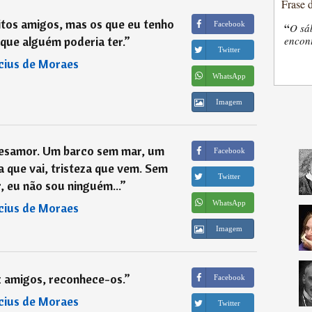
Frase 
itos amigos, mas os que eu tenho
Facebook
“
O sá
que alguém poderia ter.
”
encon
Twitter
ícius de Moraes
WhatsApp
Imagem
desamor. Um barco sem mar, um
Facebook
a que vai, tristeza que vem. Sem
Twitter
 eu não sou ninguém...
”
WhatsApp
ícius de Moraes
Imagem
z amigos, reconhece-os.
”
Facebook
ícius de Moraes
Twitter