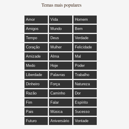
Temas mais populares
Amor
Vida
Homem
Amigos
Mundo
Bem
Tempo
Deus
Verdade
Coração
Mulher
Felicidade
Amizade
Alma
Mal
Medo
Hoje
Poder
Liberdade
Palavras
Trabalho
Dinheiro
Força
Natureza
Razão
Caminho
Dor
Fim
Falar
Espírito
Pais
Música
Sucesso
Futuro
Aniversário
Vontade