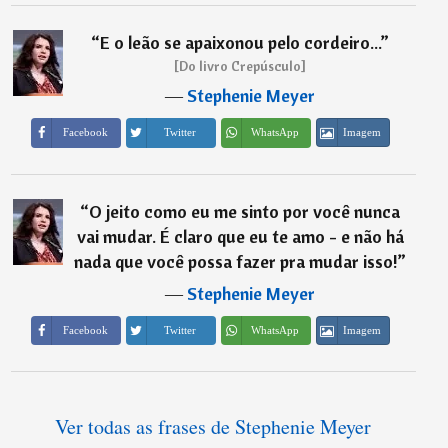
“
E o leão se apaixonou pelo cordeiro...
”
[Do livro Crepúsculo]
―
Stephenie Meyer
Imagem
Facebook
Twitter
WhatsApp
“
O jeito como eu me sinto por você nunca
vai mudar. É claro que eu te amo - e não há
nada que você possa fazer pra mudar isso!
”
―
Stephenie Meyer
Imagem
Facebook
Twitter
WhatsApp
Ver todas as frases de Stephenie Meyer