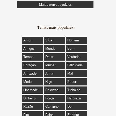
Mais autores populares
Temas mais populares
Amor
Vida
Homem
Amigos
Mundo
Bem
Tempo
Deus
Verdade
Coração
Mulher
Felicidade
Amizade
Alma
Mal
Medo
Hoje
Poder
Liberdade
Palavras
Trabalho
Dinheiro
Força
Natureza
Razão
Caminho
Dor
Fim
Falar
Espírito