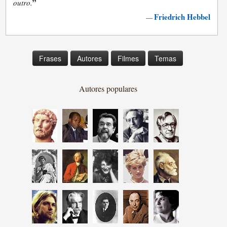
”
outro.
Friedrich Hebbel
—
Frases
Autores
Filmes
Temas
Autores populares