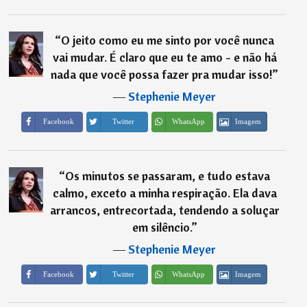
“
O jeito como eu me sinto por você nunca
vai mudar. É claro que eu te amo - e não há
nada que você possa fazer pra mudar isso!
”
―
Stephenie Meyer
Imagem
Facebook
Twitter
WhatsApp
“
Os minutos se passaram, e tudo estava
calmo, exceto a minha respiração. Ela dava
arrancos, entrecortada, tendendo a soluçar
em silêncio.
”
―
Stephenie Meyer
Imagem
Facebook
Twitter
WhatsApp