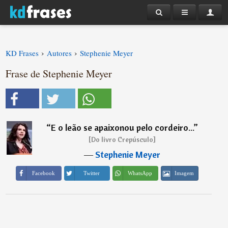
›
›
KD Frases
Autores
Stephenie Meyer
Frase de Stephenie Meyer
“
E o leão se apaixonou pelo cordeiro...
”
[Do livro Crepúsculo]
―
Stephenie Meyer
Imagem
Facebook
Twitter
WhatsApp