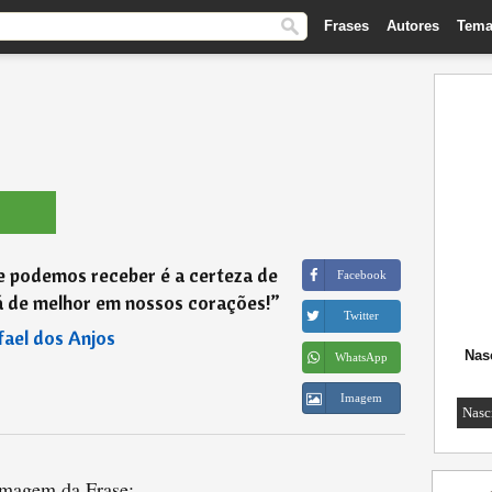
Frases
Autores
Tema
 podemos receber é a certeza de
Facebook
á de melhor em nossos corações!
”
Twitter
fael dos Anjos
Nas
WhatsApp
Imagem
Nasc
magem da Frase: