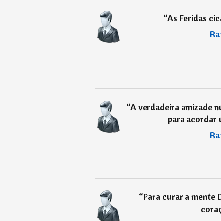
“
As Feridas cic
―
Ra
“
A verdadeira amizade n
para acordar 
―
Ra
“
Para curar a mente D
cora