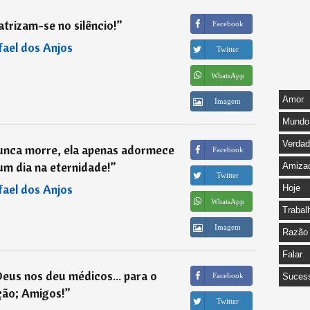
atrizam-se no silêncio!
”
Facebook
fael dos Anjos
Twitter
WhatsApp
Amor
Imagem
Mundo
Verda
unca morre, ela apenas adormece
Facebook
um dia na eternidade!
”
Amiza
Twitter
fael dos Anjos
Hoje
WhatsApp
Trabal
Imagem
Razão
Falar
eus nos deu médicos... para o
Facebook
Suces
ção; Amigos!
”
Twitter