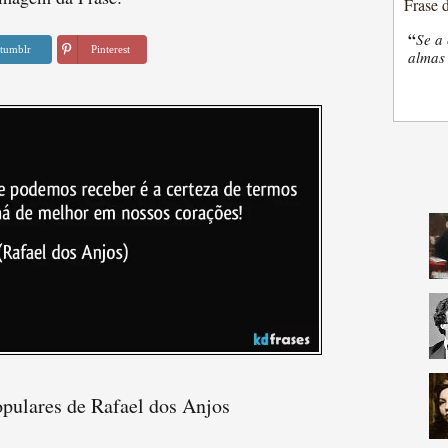
Frase 
“
Se a 
tumblr
Pinterest
almas 
opulares de Rafael dos Anjos