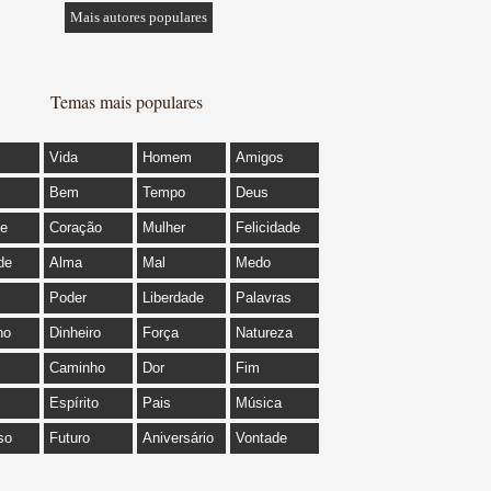
Mais autores populares
Temas mais populares
Vida
Homem
Amigos
Bem
Tempo
Deus
de
Coração
Mulher
Felicidade
de
Alma
Mal
Medo
Poder
Liberdade
Palavras
ho
Dinheiro
Força
Natureza
Caminho
Dor
Fim
Espírito
Pais
Música
so
Futuro
Aniversário
Vontade