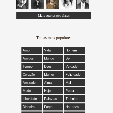
Mais autores populares
Temas mais populares
Amor
Vida
Homem
Amigos
Mundo
Bem
Tempo
Deus
Verdade
Coração
Mulher
Felicidade
Amizade
Alma
Mal
Medo
Hoje
Poder
Liberdade
Palavras
Trabalho
Dinheiro
Força
Natureza