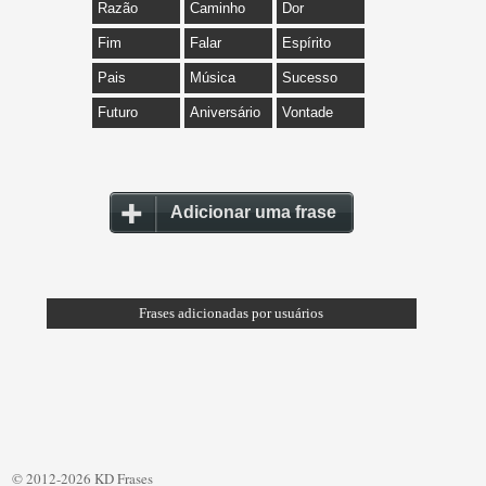
Razão
Caminho
Dor
Fim
Falar
Espírito
Pais
Música
Sucesso
Futuro
Aniversário
Vontade
Adicionar uma frase
Frases adicionadas por usuários
© 2012-2026 KD Frases