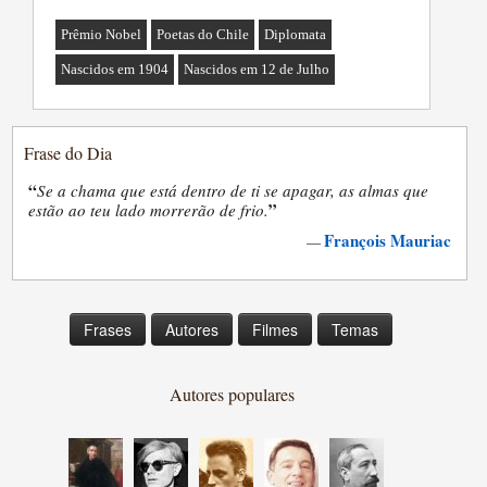
Prêmio Nobel
Poetas do Chile
Diplomata
Nascidos em 1904
Nascidos em 12 de Julho
Frase do Dia
“
Se a chama que está dentro de ti se apagar, as almas que
”
estão ao teu lado morrerão de frio.
François Mauriac
—
Frases
Autores
Filmes
Temas
Autores populares