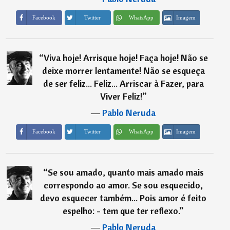
Imagem
Facebook
Twitter
WhatsApp
“
Viva hoje! Arrisque hoje! Faça hoje! Não se
deixe morrer lentamente! Não se esqueça
de ser feliz... Feliz... Arriscar à Fazer, para
Viver Feliz!
”
―
Pablo Neruda
Imagem
Facebook
Twitter
WhatsApp
“
Se sou amado, quanto mais amado mais
correspondo ao amor. Se sou esquecido,
devo esquecer também... Pois amor é feito
espelho: - tem que ter reflexo.
”
―
Pablo Neruda