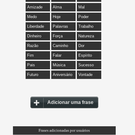
Amizade
Alma
Mal
Medo
Hoje
Poder
Liberdade
Palavras
Trabalho
Dinheiro
Força
Natureza
Razão
Caminho
Dor
Fim
Falar
Espírito
Pais
Música
Sucesso
Futuro
Aniversário
Vontade
Adicionar uma frase
Frases adicionadas por usuários