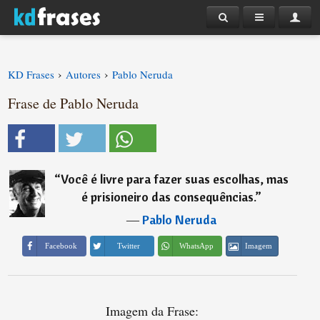
›
›
KD Frases
Autores
Pablo Neruda
Frase de Pablo Neruda
“
Você é livre para fazer suas escolhas, mas
é prisioneiro das consequências.
”
―
Pablo Neruda
Imagem
Facebook
Twitter
WhatsApp
Imagem da Frase: