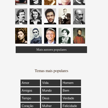
Mais autores populares
Temas mais populares
Amor
Vida
Homem
Amigos
Mundo
Bem
Tempo
Deus
Verdade
Coração
Mulher
Felicidade