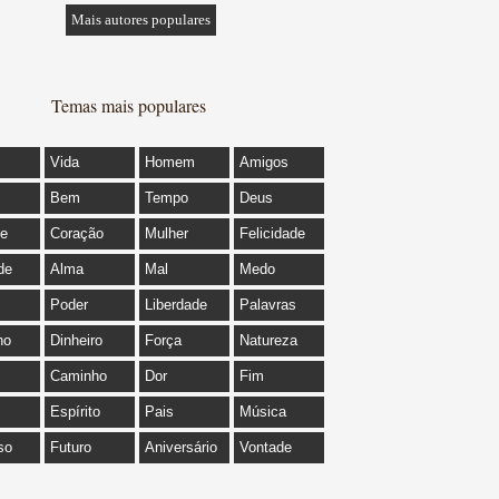
Mais autores populares
Temas mais populares
Vida
Homem
Amigos
Bem
Tempo
Deus
de
Coração
Mulher
Felicidade
de
Alma
Mal
Medo
Poder
Liberdade
Palavras
ho
Dinheiro
Força
Natureza
Caminho
Dor
Fim
Espírito
Pais
Música
so
Futuro
Aniversário
Vontade