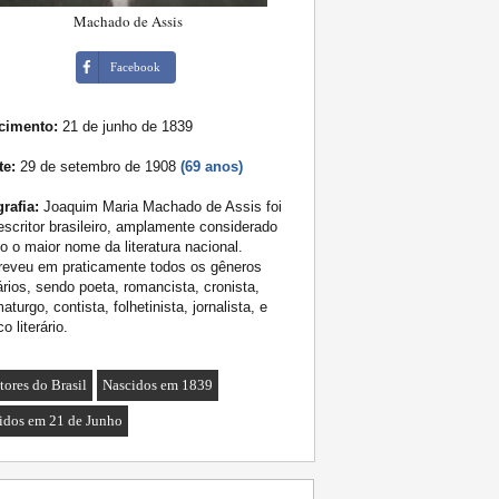
Machado de Assis
Facebook
cimento:
21 de junho de 1839
te:
29 de setembro de 1908
(69 anos)
rafia:
Joaquim Maria Machado de Assis foi
scritor brasileiro, amplamente considerado
 o maior nome da literatura nacional.
reveu em praticamente todos os gêneros
rários, sendo poeta, romancista, cronista,
aturgo, contista, folhetinista, jornalista, e
co literário.
tores do Brasil
Nascidos em 1839
idos em 21 de Junho