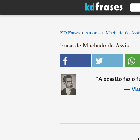
›
›
KD Frases
Autores
Machado de Assi
Frase de Machado de Assis
“
A ocasião faz o fu
―
Mac
I