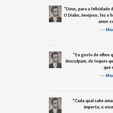
“
Deus, para a felicidade 
O Diabo, invejoso, fez o 
amor c
―
Mac
“
Eu gosto de olhos q
desculpam, de toques qu
que 
―
Mac
“
Cada qual sabe ama
importa; o esse