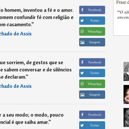
Frase 
do homem, inventou a fé e o amor.
Facebook
“
O sá
homem confundir fé com religião e
encon
Twitter
om casamento.
”
WhatsApp
hado de Assis
Imagem
ue sorriem, de gestos que se
Facebook
e sabem conversar e de silêncios
Twitter
se declaram.
”
WhatsApp
hado de Assis
Imagem
r a seu modo; o modo, pouco
Facebook
ncial é que saiba amar.
”
Twitter