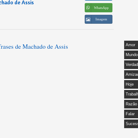
hado de Assis
WhatsApp
Imagem
 frases de Machado de Assis
Amor
Mundo
Verda
Amiza
Hoje
Trabal
Razão
Falar
Suces