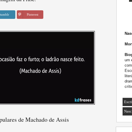
tumblr
Pinterest
Nas
Mor
Biog
um e
como
Esc
lite
dram
críti
Escri
Nasc
opulares de Machado de Assis