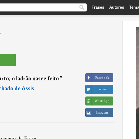
Frases
Autores
Tema
s
rto; o ladrão nasce feito.
”
Facebook
hado de Assis
Twitter
WhatsApp
Imagem
magem da Frase: