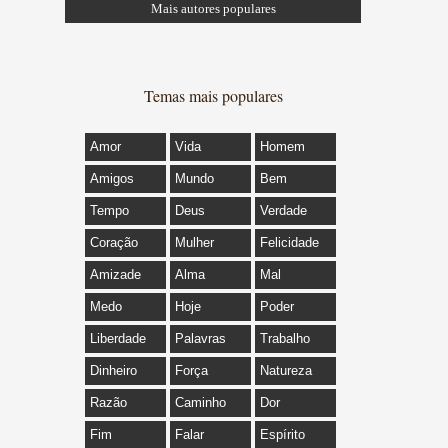
Mais autores populares
Temas mais populares
Amor
Vida
Homem
Amigos
Mundo
Bem
Tempo
Deus
Verdade
Coração
Mulher
Felicidade
Amizade
Alma
Mal
Medo
Hoje
Poder
Liberdade
Palavras
Trabalho
Dinheiro
Força
Natureza
Razão
Caminho
Dor
Fim
Falar
Espírito