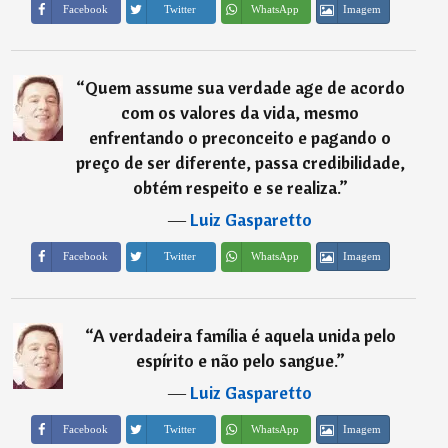
Imagem
Facebook
Twitter
WhatsApp
“
Quem assume sua verdade age de acordo
com os valores da vida, mesmo
enfrentando o preconceito e pagando o
preço de ser diferente, passa credibilidade,
obtém respeito e se realiza.
”
―
Luiz Gasparetto
Imagem
Facebook
Twitter
WhatsApp
“
A verdadeira família é aquela unida pelo
espírito e não pelo sangue.
”
―
Luiz Gasparetto
Imagem
Facebook
Twitter
WhatsApp