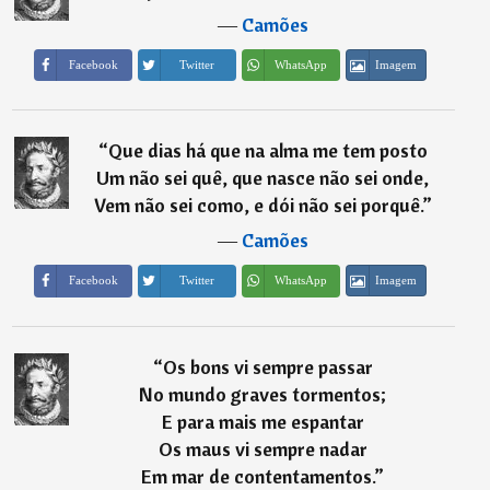
―
Camões
Imagem
Facebook
Twitter
WhatsApp
“
Que dias há que na alma me tem posto
Um não sei quê, que nasce não sei onde,
Vem não sei como, e dói não sei porquê.
”
―
Camões
Imagem
Facebook
Twitter
WhatsApp
“
Os bons vi sempre passar
No mundo graves tormentos;
E para mais me espantar
Os maus vi sempre nadar
Em mar de contentamentos.
”