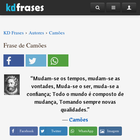
›
›
KD Frases
Autores
Camões
Frase de Camões
“
Mudam-se os tempos, mudam-se as
vontades, Muda-se o ser, muda-se a
confiança; Todo o mundo é composto de
mudança, Tomando sempre novas
qualidades.
”
―
Camões
Imagem
Facebook
Twitter
WhatsApp