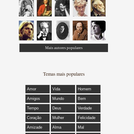
Mais autores populares
Temas mais populares
Amor
Vida
Homem
Amigos
Mundo
Bem
Tempo
Deus
Verdade
Coração
Mulher
Felicidade
Amizade
Alma
Mal