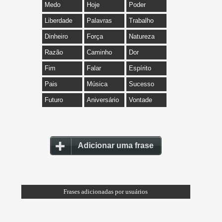
Medo
Hoje
Poder
Liberdade
Palavras
Trabalho
Dinheiro
Força
Natureza
Razão
Caminho
Dor
Fim
Falar
Espírito
Pais
Música
Sucesso
Futuro
Aniversário
Vontade
Adicionar uma frase
Frases adicionadas por usuários