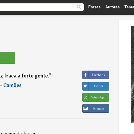
Frases
Autores
Tema
az fraca a forte gente.
”
Facebook
―
Camões
Twitter
WhatsApp
Imagem
magem da Frase: