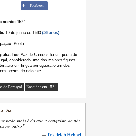
Facebook
cimento:
1524
te:
10 de junho de 1580
(56 anos)
pação:
Poeta
rafia:
Luís Vaz de Camões foi um poeta de
ugal, considerado uma das maiores figuras
iteratura em língua portuguesa e um dos
des poetas do ocidente.
as de Portugal
Nascidos em 1524
do Dia
or nada mais é do que a conquista de nós
”
os no outro.
Friedrich Hebbel
—