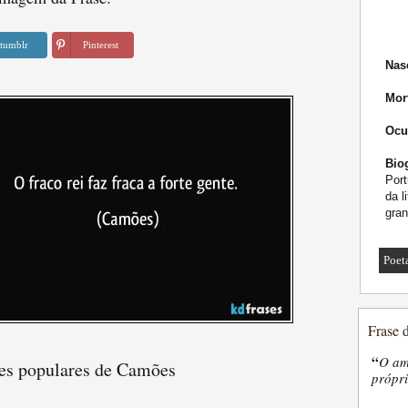
tumblr
Pinterest
Nas
Mor
Ocu
Biog
Port
da l
gran
Poet
Frase 
“
O am
es populares de Camões
própri