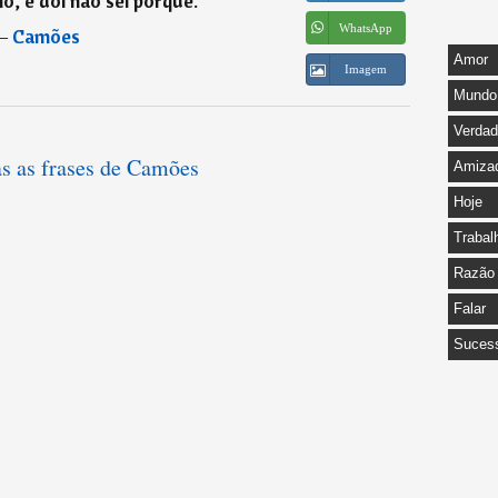
, e dói não sei porquê.
”
WhatsApp
―
Camões
Amor
Imagem
Mundo
Verda
as as frases de Camões
Amiza
Hoje
Trabal
Razão
Falar
Suces