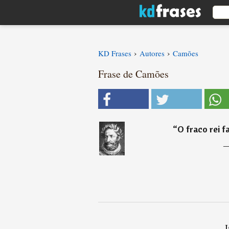
›
›
KD Frases
Autores
Camões
Frase de Camões
“
O fraco rei f
I