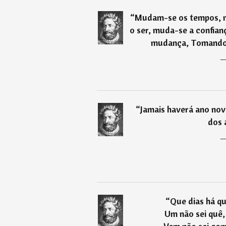
“
Mudam-se os tempos, 
o ser, muda-se a confia
mudança, Tomando 
“
Jamais haverá ano novo
dos 
“
Que dias há q
Um não sei quê,