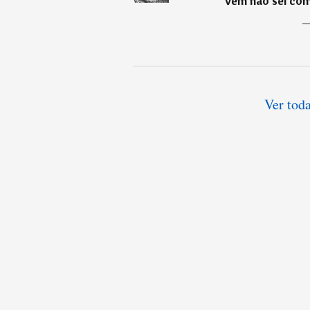
Vem não sei como
Ver tod