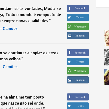
mudam-se as vontades, Muda-se
Facebook
nça; Todo o mundo é composto de
Twitter
sempre novas qualidades.
”
WhatsApp
―
Camões
Imagem
 se continuar a copiar os erros
Facebook
anos velhos.
”
Twitter
―
Camões
WhatsApp
Imagem
ue na alma me tem posto
Facebook
 que nasce não sei onde,
Twitter