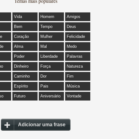
Temas mais populares
Vida
Homem
Amigos
Bem
Tempo
Deus
de
Coração
Mulher
Felicidade
de
Alma
Mal
Medo
Poder
Liberdade
Palavras
ho
Dinheiro
Força
Natureza
Caminho
Dor
Fim
Espírito
Pais
Música
so
Futuro
Aniversário
Vontade
Adicionar uma frase