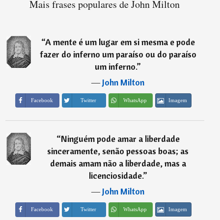
Mais frases populares de John Milton
“
A mente é um lugar em si mesma e pode
fazer do inferno um paraíso ou do paraíso
um inferno.
”
―
John Milton
Imagem
Facebook
Twitter
WhatsApp
“
Ninguém pode amar a liberdade
sinceramente, senão pessoas boas; as
demais amam não a liberdade, mas a
licenciosidade.
”
―
John Milton
Imagem
Facebook
Twitter
WhatsApp