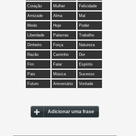
Coração
Mulher
Felicidade
Amizade
Alma
Mal
Medo
Hoje
Poder
Liberdade
Palavras
Trabalho
Dinheiro
Força
Natureza
Razão
Caminho
Dor
Fim
Falar
Espírito
Pais
Música
Sucesso
Futuro
Aniversário
Vontade
Adicionar uma frase