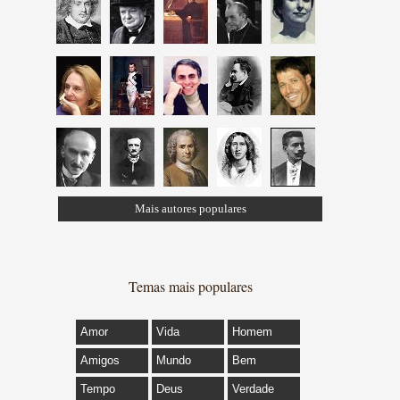
Mais autores populares
Temas mais populares
Amor
Vida
Homem
Amigos
Mundo
Bem
Tempo
Deus
Verdade