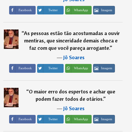
Imagem
Facebook
Twitter
WhatsApp
“
As pessoas estão tão acostumadas a ouvir
mentiras, que sinceridade demais choca e
faz com que você pareça arrogante.
”
―
Jô Soares
Imagem
Facebook
Twitter
WhatsApp
“
O maior erro dos espertos e achar que
podem fazer todos de otários.
”
―
Jô Soares
Imagem
Facebook
Twitter
WhatsApp