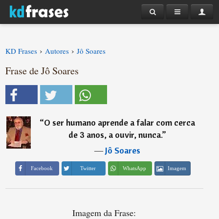
›
›
KD Frases
Autores
Jô Soares
Frase de Jô Soares
“
O ser humano aprende a falar com cerca
de 3 anos, a ouvir, nunca.
”
―
Jô Soares
Imagem
Facebook
Twitter
WhatsApp
Imagem da Frase: