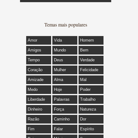
Temas mais populares
Amor
Vida
Homem
Amigos
Mundo
Bem
Tempo
Deus
Verdade
Coração
Mulher
Felicidade
Amizade
Alma
Mal
Medo
Hoje
Poder
Liberdade
Palavras
Trabalho
Dinheiro
Força
Natureza
Razão
Caminho
Dor
Fim
Falar
Espírito