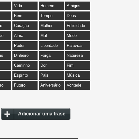
Vida
Homem
Amigos
Bem
Tempo
Deus
de
Coração
Mulher
Felicidade
de
Alma
Mal
Medo
Poder
Liberdade
Palavras
ho
Dinheiro
Força
Natureza
Caminho
Dor
Fim
Espírito
Pais
Música
so
Futuro
Aniversário
Vontade
Adicionar uma frase