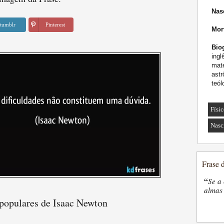
Nas
tumblr
Pinterest
Mor
Biog
ingl
mat
astr
teól
Físic
Nasc
Frase 
“
Se a 
almas 
 populares de Isaac Newton