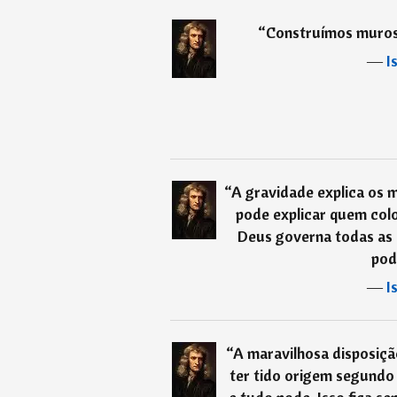
“
Construímos muros
―
I
“
A gravidade explica os 
pode explicar quem col
Deus governa todas as 
pod
―
I
“
A maravilhosa disposiçã
ter tido origem segundo