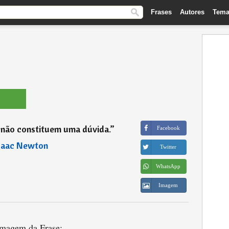
Frases
Autores
Tema
s não constituem uma dúvida.
”
Facebook
saac Newton
Twitter
WhatsApp
Imagem
magem da Frase: