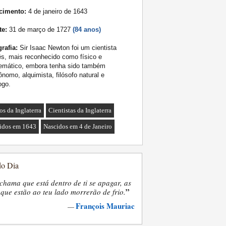
cimento:
4 de janeiro de 1643
te:
31 de março de 1727
(84 anos)
rafia:
Sir Isaac Newton foi um cientista
ês, mais reconhecido como físico e
emático, embora tenha sido também
ônomo, alquimista, filósofo natural e
ogo.
os da Inglaterra
Cientistas da Inglaterra
idos em 1643
Nascidos em 4 de Janeiro
do Dia
chama que está dentro de ti se apagar, as
”
que estão ao teu lado morrerão de frio.
François Mauriac
—