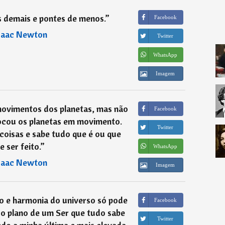
 demais e pontes de menos.
”
Facebook
saac Newton
Twitter
WhatsApp
Imagem
movimentos dos planetas, mas não
Facebook
ocou os planetas em movimento.
Twitter
coisas e sabe tudo que é ou que
e ser feito.
”
WhatsApp
saac Newton
Imagem
o e harmonia do universo só pode
Facebook
 o plano de um Ser que tudo sabe
Twitter