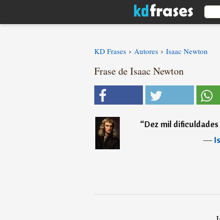
›
›
KD Frases
Autores
Isaac Newton
Frase de Isaac Newton
“
Dez mil dificuldade
―
I
I