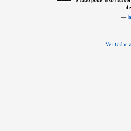
e tudo pode. Isso fica se
de
―
I
Ver todas 