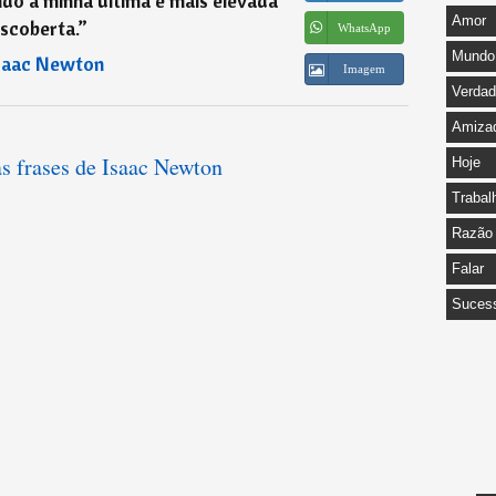
ndo a minha última e mais elevada
Amor
scoberta.
”
WhatsApp
Mundo
saac Newton
Imagem
Verda
Amiza
as frases de Isaac Newton
Hoje
Trabal
Razão
Falar
Suces