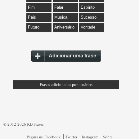
Fim
Falar
Espírito
Pais
Música
Sucesso
Futuro
Aniversário
Vontade
Adicionar uma frase
Frases adicionadas por usuários
© 2012-2026 KD Frases
Página no Facebook
Twitter
Instagram
Sobre