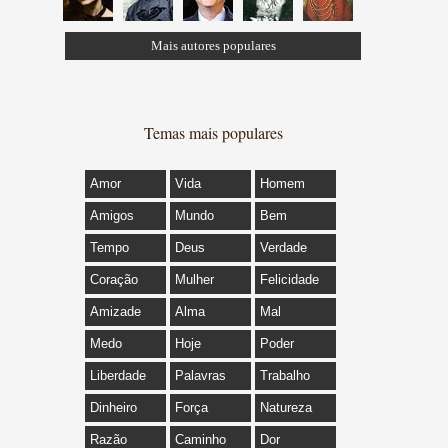
Mais autores populares
Temas mais populares
Amor
Vida
Homem
Amigos
Mundo
Bem
Tempo
Deus
Verdade
Coração
Mulher
Felicidade
Amizade
Alma
Mal
Medo
Hoje
Poder
Liberdade
Palavras
Trabalho
Dinheiro
Força
Natureza
Razão
Caminho
Dor