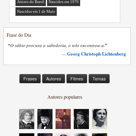
Atrizes do Brasil
Nascidos em 1970
Nascidos em 1 de Maio
Frase do Dia
“
”
O sábio procura a sabedoria, o tolo encontrou-a.
Georg Christoph Lichtenberg
—
Frases
Autores
Filmes
Temas
Autores populares