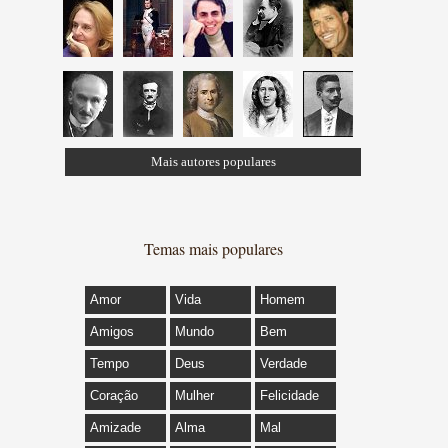
Mais autores populares
Temas mais populares
Amor
Vida
Homem
Amigos
Mundo
Bem
Tempo
Deus
Verdade
Coração
Mulher
Felicidade
Amizade
Alma
Mal