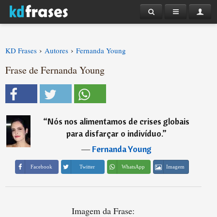
›
›
KD Frases
Autores
Fernanda Young
Frase de Fernanda Young
“
Nós nos alimentamos de crises globais
para disfarçar o indivíduo.
”
―
Fernanda Young
Imagem
Facebook
Twitter
WhatsApp
Imagem da Frase: