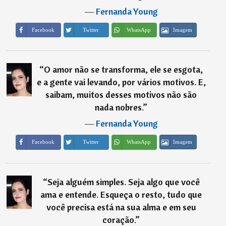
―
Fernanda Young
Imagem
Facebook
Twitter
WhatsApp
“
O amor não se transforma, ele se esgota,
e a gente vai levando, por vários motivos. E,
saibam, muitos desses motivos não são
nada nobres.
”
―
Fernanda Young
Imagem
Facebook
Twitter
WhatsApp
“
Seja alguém simples. Seja algo que você
ama e entende. Esqueça o resto, tudo que
você precisa está na sua alma e em seu
coração.
”