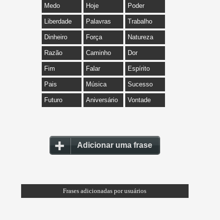
Medo
Hoje
Poder
Liberdade
Palavras
Trabalho
Dinheiro
Força
Natureza
Razão
Caminho
Dor
Fim
Falar
Espírito
Pais
Música
Sucesso
Futuro
Aniversário
Vontade
Adicionar uma frase
Frases adicionadas por usuários