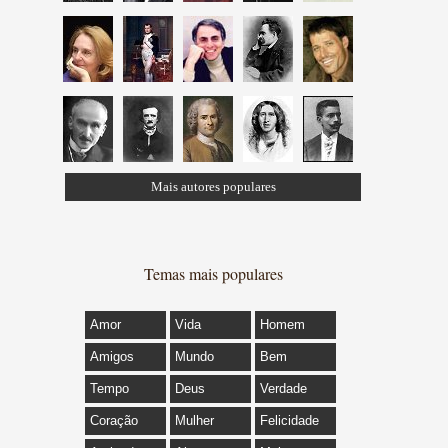
Mais autores populares
Temas mais populares
Amor
Vida
Homem
Amigos
Mundo
Bem
Tempo
Deus
Verdade
Coração
Mulher
Felicidade