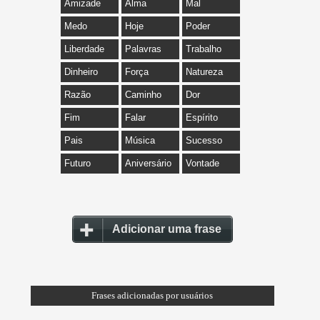
Amizade
Alma
Mal
Medo
Hoje
Poder
Liberdade
Palavras
Trabalho
Dinheiro
Força
Natureza
Razão
Caminho
Dor
Fim
Falar
Espírito
Pais
Música
Sucesso
Futuro
Aniversário
Vontade
Adicionar uma frase
Frases adicionadas por usuários