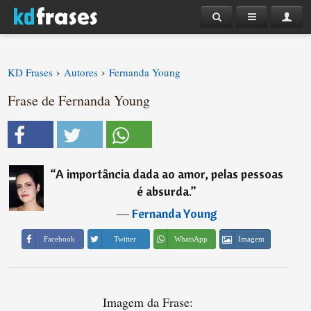
›
›
KD Frases
Autores
Fernanda Young
Frase de Fernanda Young
“
A importância dada ao amor, pelas pessoas
é absurda.
”
―
Fernanda Young
Imagem
Facebook
Twitter
WhatsApp
Imagem da Frase: