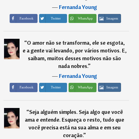
―
Fernanda Young
Imagem
Facebook
Twitter
WhatsApp
“
O amor não se transforma, ele se esgota,
e a gente vai levando, por vários motivos. E,
saibam, muitos desses motivos não são
nada nobres.
”
―
Fernanda Young
Imagem
Facebook
Twitter
WhatsApp
“
Seja alguém simples. Seja algo que você
ama e entende. Esqueça o resto, tudo que
você precisa está na sua alma e em seu
coração.
”