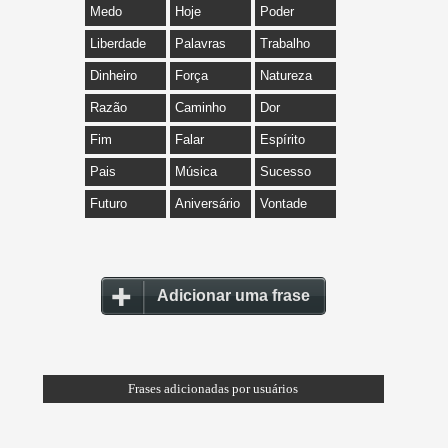
Medo
Hoje
Poder
Liberdade
Palavras
Trabalho
Dinheiro
Força
Natureza
Razão
Caminho
Dor
Fim
Falar
Espírito
Pais
Música
Sucesso
Futuro
Aniversário
Vontade
Adicionar uma frase
Frases adicionadas por usuários