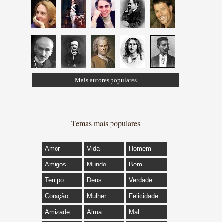
Mais autores populares
Temas mais populares
Amor
Vida
Homem
Amigos
Mundo
Bem
Tempo
Deus
Verdade
Coração
Mulher
Felicidade
Amizade
Alma
Mal