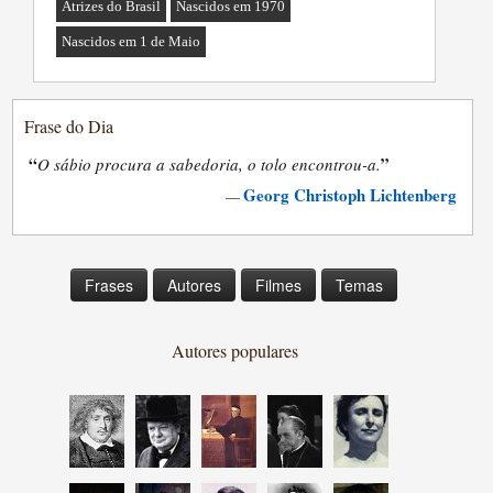
Atrizes do Brasil
Nascidos em 1970
Nascidos em 1 de Maio
Frase do Dia
“
”
O sábio procura a sabedoria, o tolo encontrou-a.
Georg Christoph Lichtenberg
—
Frases
Autores
Filmes
Temas
Autores populares