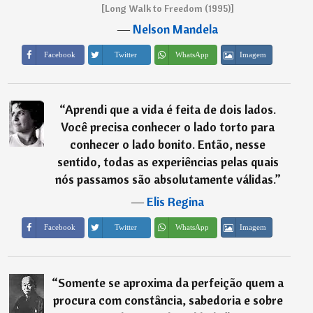
[Long Walk to Freedom (1995)]
―
Nelson Mandela
Imagem
Facebook
Twitter
WhatsApp
“
Aprendi que a vida é feita de dois lados.
Você precisa conhecer o lado torto para
conhecer o lado bonito. Então, nesse
sentido, todas as experiências pelas quais
nós passamos são absolutamente válidas.
”
―
Elis Regina
Imagem
Facebook
Twitter
WhatsApp
“
Somente se aproxima da perfeição quem a
procura com constância, sabedoria e sobre