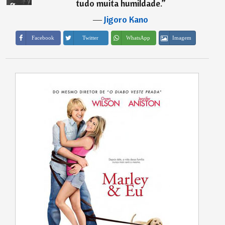
tudo muita humildade.
”
―
Jigoro Kano
Imagem
Facebook
Twitter
WhatsApp