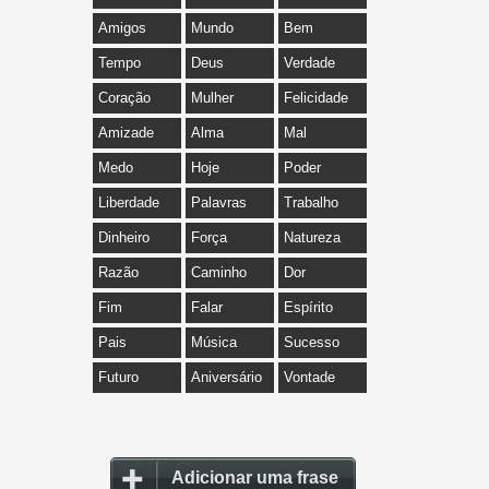
Amigos
Mundo
Bem
Tempo
Deus
Verdade
Coração
Mulher
Felicidade
Amizade
Alma
Mal
Medo
Hoje
Poder
Liberdade
Palavras
Trabalho
Dinheiro
Força
Natureza
Razão
Caminho
Dor
Fim
Falar
Espírito
Pais
Música
Sucesso
Futuro
Aniversário
Vontade
Adicionar uma frase