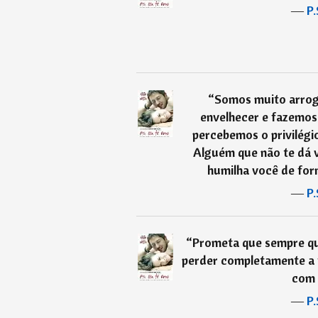
―
P.
“
Somos muito arro
envelhecer e fazemos 
percebemos o privilégi
Alguém que não te dá v
humilha você de forma
―
P.
“
Prometa que sempre que
perder completamente a f
com 
―
P.