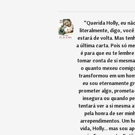
“
Querida Holly, eu nã
literalmente, digo, você
estará de volta. Mas ten
a última carta. Pois só me
é para que eu te lembr
tomar conta de si mesma 
o quanto mexeu comigo
transformou em um homem
eu sou eternamente gr
prometer algo, prometa-
insegura ou quando pe
tentará ver a si mesma 
pela honra de ser mi
arrependimentos. Um ho
vida, Holly... mas sou a