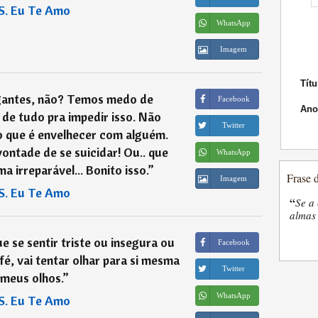
S. Eu Te Amo
WhatsApp
Imagem
Títu
gantes, não? Temos medo de
Facebook
Ano
de tudo pra impedir isso. Não
Twitter
o que é envelhecer com alguém.
ontade de se suicidar! Ou.. que
WhatsApp
 irreparável... Bonito isso.
”
Frase 
Imagem
S. Eu Te Amo
“
Se a 
almas 
 se sentir triste ou insegura ou
Facebook
é, vai tentar olhar para si mesma
Twitter
meus olhos.
”
WhatsApp
S. Eu Te Amo