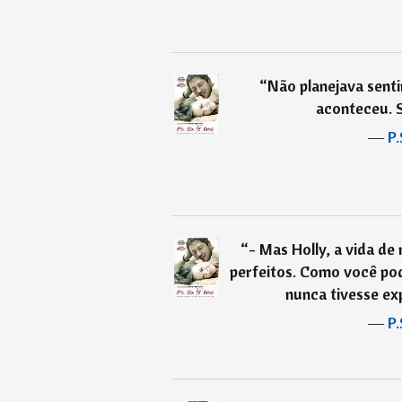
“
Não planejava senti
aconteceu. S
―
P.
“
- Mas Holly, a vida d
perfeitos. Como você pode
nunca tivesse e
―
P.