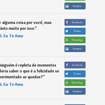
Imagem
r alguma coisa por você, mas
Facebook
into muito por isso.
”
Twitter
S. Eu Te Amo
WhatsApp
Imagem
e ninguém é repleta de momentos
Facebook
ria saber o que é a felicidade se
Twitter
xperimentado as quedas?
”
WhatsApp
S. Eu Te Amo
Imagem