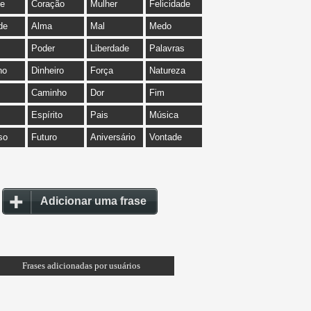
de
Coração
Mulher
Felicidade
de
Alma
Mal
Medo
Poder
Liberdade
Palavras
ho
Dinheiro
Força
Natureza
Caminho
Dor
Fim
Espírito
Pais
Música
so
Futuro
Aniversário
Vontade
Adicionar uma frase
Frases adicionadas por usuários