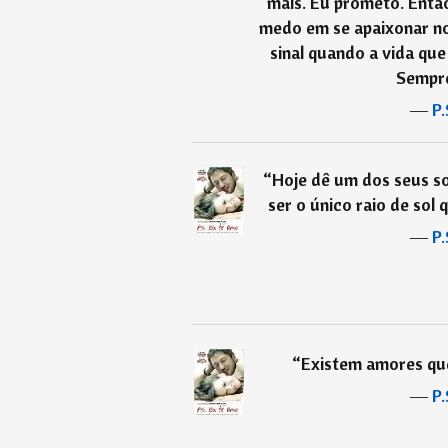
mais. Eu prometo. Então 
medo em se apaixonar no
sinal quando a vida que
Sempre
―
P.
“
Hoje dê um dos seus so
ser o único raio de sol 
―
P.
“
Existem amores qu
―
P.