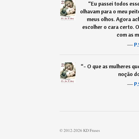
“
Eu passei todos ess
olhavam para o meu peit
meus olhos. Agora ach
escolher o cara certo. 
com as m
―
P.
“
- O que as mulheres q
noção d
―
P.
© 2012-2026 KD Frases