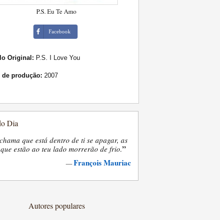
P.S. Eu Te Amo
Facebook
lo Original:
P.S. I Love You
 de produção:
2007
do Dia
chama que está dentro de ti se apagar, as
”
que estão ao teu lado morrerão de frio.
François Mauriac
—
Autores populares