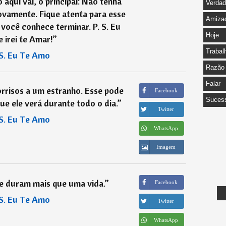
aqui vai, o principal: Não tenha
Verda
vamente. Fique atenta para esse
Amiza
 você conhece terminar. P. S. Eu
Hoje
 irei te Amar!
”
Trabal
S. Eu Te Amo
Razão
Falar
rrisos a um estranho. Esse pode
Facebook
Suces
que ele verá durante todo o dia.
”
Twitter
S. Eu Te Amo
WhatsApp
Imagem
e duram mais que uma vida.
”
Facebook
S. Eu Te Amo
Twitter
WhatsApp