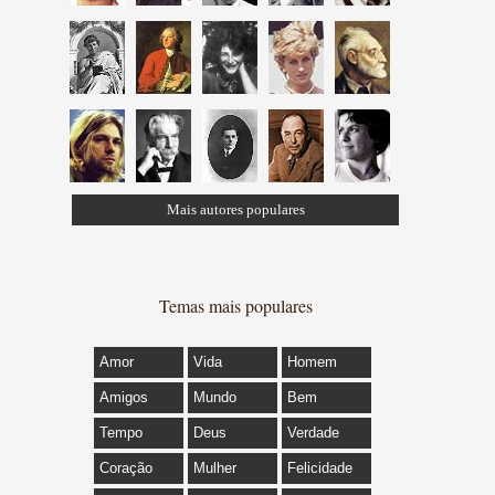
Mais autores populares
Temas mais populares
Amor
Vida
Homem
Amigos
Mundo
Bem
Tempo
Deus
Verdade
Coração
Mulher
Felicidade