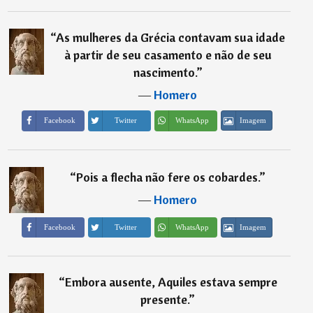
“
As mulheres da Grécia contavam sua idade
à partir de seu casamento e não de seu
nascimento.
”
―
Homero
Imagem
Facebook
Twitter
WhatsApp
“
Pois a flecha não fere os cobardes.
”
―
Homero
Imagem
Facebook
Twitter
WhatsApp
“
Embora ausente, Aquiles estava sempre
presente.
”