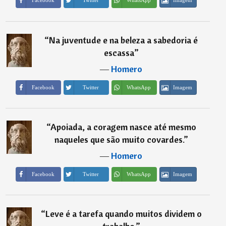
Imagem
Facebook
Twitter
WhatsApp
“
Na juventude e na beleza a sabedoria é
escassa
”
―
Homero
Imagem
Facebook
Twitter
WhatsApp
“
Apoiada, a coragem nasce até mesmo
naqueles que são muito covardes.
”
―
Homero
Imagem
Facebook
Twitter
WhatsApp
“
Leve é a tarefa quando muitos dividem o