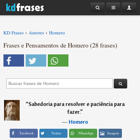
›
›
KD Frases
Autores
Homero
Frases e Pensamentos de Homero (28 frases)
“
Sabedoria para resolver e paciência para
fazer.
”
―
Homero
Imagem
Facebook
Twitter
WhatsApp