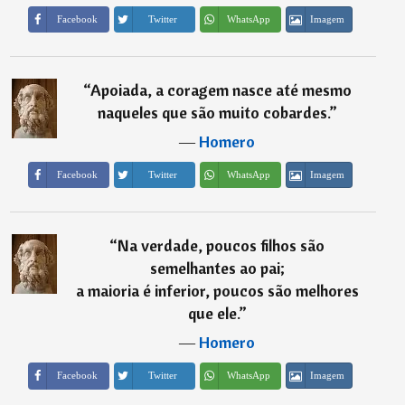
Imagem
Facebook
Twitter
WhatsApp
“
Apoiada, a coragem nasce até mesmo
naqueles que são muito cobardes.
”
―
Homero
Imagem
Facebook
Twitter
WhatsApp
“
Na verdade, poucos filhos são
semelhantes ao pai;
a maioria é inferior, poucos são melhores
que ele.
”
―
Homero
Imagem
Facebook
Twitter
WhatsApp