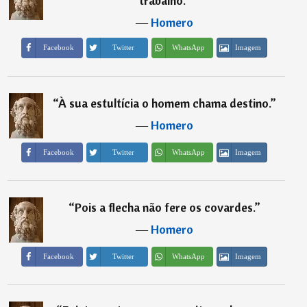
trabalho.
”
―
Homero
Imagem
Facebook
Twitter
WhatsApp
“
À sua estultícia o homem chama destino.
”
―
Homero
Imagem
Facebook
Twitter
WhatsApp
“
Pois a flecha não fere os covardes.
”
―
Homero
Imagem
Facebook
Twitter
WhatsApp