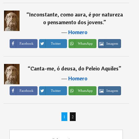
“
Inconstante, como aura, é por natureza
o pensamento dos jovens.
”
―
Homero
Imagem
Facebook
Twitter
WhatsApp
“
Canta-me, ó deusa, do Peleio Aquiles
”
―
Homero
Imagem
Facebook
Twitter
WhatsApp
1
2