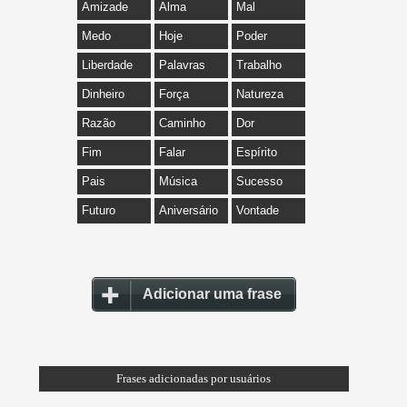
Amizade
Alma
Mal
Medo
Hoje
Poder
Liberdade
Palavras
Trabalho
Dinheiro
Força
Natureza
Razão
Caminho
Dor
Fim
Falar
Espírito
Pais
Música
Sucesso
Futuro
Aniversário
Vontade
Adicionar uma frase
Frases adicionadas por usuários