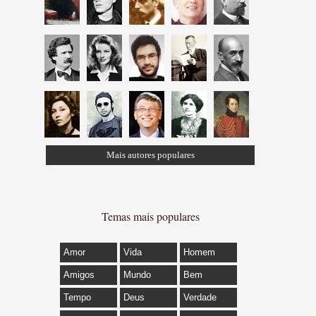
Mais autores populares
Temas mais populares
Amor
Vida
Homem
Amigos
Mundo
Bem
Tempo
Deus
Verdade