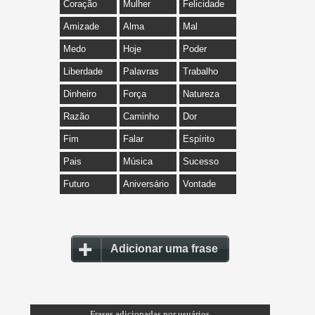
Coração
Mulher
Felicidade
Amizade
Alma
Mal
Medo
Hoje
Poder
Liberdade
Palavras
Trabalho
Dinheiro
Força
Natureza
Razão
Caminho
Dor
Fim
Falar
Espírito
Pais
Música
Sucesso
Futuro
Aniversário
Vontade
Adicionar uma frase
Frases adicionadas por usuários