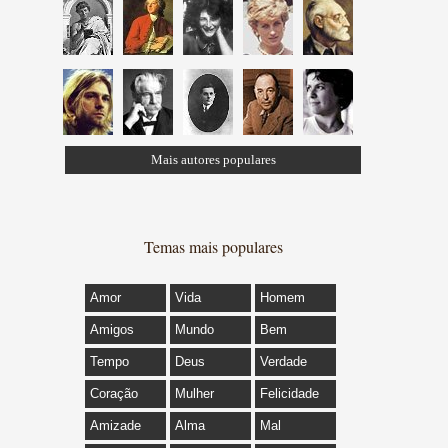
Mais autores populares
Temas mais populares
Amor
Vida
Homem
Amigos
Mundo
Bem
Tempo
Deus
Verdade
Coração
Mulher
Felicidade
Amizade
Alma
Mal