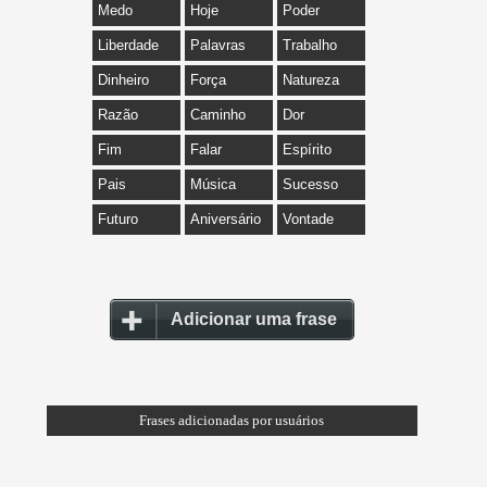
Medo
Hoje
Poder
Liberdade
Palavras
Trabalho
Dinheiro
Força
Natureza
Razão
Caminho
Dor
Fim
Falar
Espírito
Pais
Música
Sucesso
Futuro
Aniversário
Vontade
Adicionar uma frase
Frases adicionadas por usuários