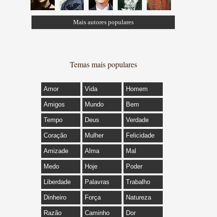
Mais autores populares
Temas mais populares
Amor
Vida
Homem
Amigos
Mundo
Bem
Tempo
Deus
Verdade
Coração
Mulher
Felicidade
Amizade
Alma
Mal
Medo
Hoje
Poder
Liberdade
Palavras
Trabalho
Dinheiro
Força
Natureza
Razão
Caminho
Dor