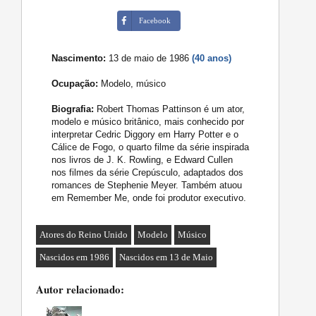
Facebook
Nascimento:
13 de maio de 1986
(40 anos)
Ocupação:
Modelo, músico
Biografia:
Robert Thomas Pattinson é um ator,
modelo e músico britânico, mais conhecido por
interpretar Cedric Diggory em Harry Potter e o
Cálice de Fogo, o quarto filme da série inspirada
nos livros de J. K. Rowling, e Edward Cullen
nos filmes da série Crepúsculo, adaptados dos
romances de Stephenie Meyer. Também atuou
em Remember Me, onde foi produtor executivo.
Atores do Reino Unido
Modelo
Músico
Nascidos em 1986
Nascidos em 13 de Maio
Autor relacionado: