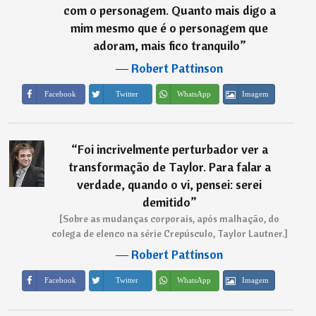
com o personagem. Quanto mais digo a
mim mesmo que é o personagem que
adoram, mais fico tranquilo
”
―
Robert Pattinson
Imagem
Facebook
Twitter
WhatsApp
“
Foi incrivelmente perturbador ver a
transformação de Taylor. Para falar a
verdade, quando o vi, pensei: serei
demitido
”
[Sobre as mudanças corporais, após malhação, do
colega de elenco na série Crepúsculo, Taylor Lautner.]
―
Robert Pattinson
Imagem
Facebook
Twitter
WhatsApp