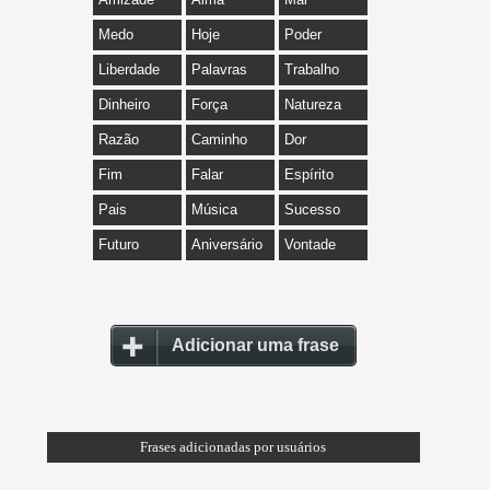
Medo
Hoje
Poder
Liberdade
Palavras
Trabalho
Dinheiro
Força
Natureza
Razão
Caminho
Dor
Fim
Falar
Espírito
Pais
Música
Sucesso
Futuro
Aniversário
Vontade
Adicionar uma frase
Frases adicionadas por usuários