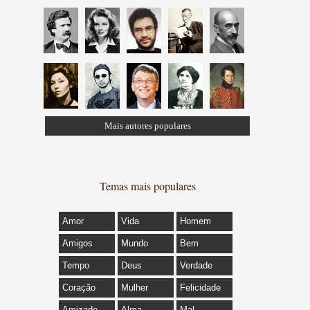
Mais autores populares
Temas mais populares
Amor
Vida
Homem
Amigos
Mundo
Bem
Tempo
Deus
Verdade
Coração
Mulher
Felicidade
Amizade
Alma
Mal