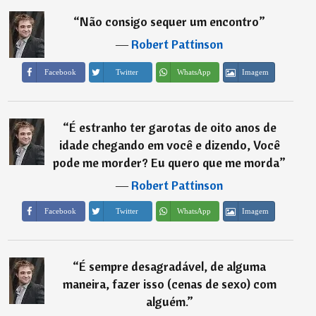
“
Não consigo sequer um encontro
”
―
Robert Pattinson
Imagem
Facebook
Twitter
WhatsApp
“
É estranho ter garotas de oito anos de
idade chegando em você e dizendo, Você
pode me morder? Eu quero que me morda
”
―
Robert Pattinson
Imagem
Facebook
Twitter
WhatsApp
“
É sempre desagradável, de alguma
maneira, fazer isso (cenas de sexo) com
alguém.
”