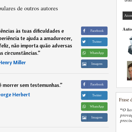
bras
ulares de outros autores
Ator
Auto
ncias às tuas dificuldades e
Facebook
eriência te ajuda a amadurecer,
Twitter
feliz, não importa quão adversas
s circunstâncias.
”
WhatsApp
Henry Miller
Imagem
é morrer sem testemunhas.
”
Facebook
orge Herbert
Twitter
Frase 
WhatsApp
“
O ho
provaç
Imagem
precis