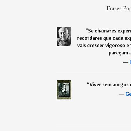
Frases Pop
“
Se chamares experiê
recordares que cada exp
vais crescer vigoroso e 
pareçam a
―
“
Viver sem amigos 
―
Ge