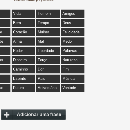
Vida
Homem
Amigos
Bem
Tempo
Deus
de
Coração
Mulher
Felicidade
de
Alma
Mal
Medo
Poder
Liberdade
Palavras
ho
Dinheiro
Força
Natureza
Caminho
Dor
Fim
Espírito
Pais
Música
so
Futuro
Aniversário
Vontade
Adicionar uma frase