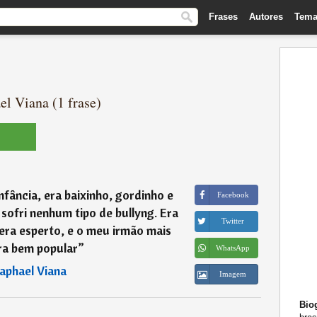
Frases
Autores
Tema
l Viana (1 frase)
infância, era baixinho, gordinho e
Facebook
sofri nenhum tipo de bullyng. Era
Twitter
ra esperto, e o meu irmão mais
ra bem popular
”
WhatsApp
aphael Viana
Imagem
Biog