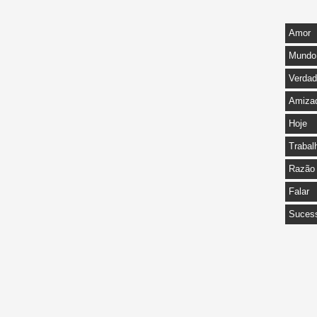
Amor
Mundo
Verda
Amiza
Hoje
Trabal
Razão
Falar
Suces