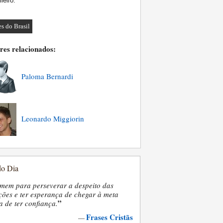
ileiro.
es do Brasil
res relacionados:
Paloma Bernardi
Leonardo Miggiorin
do Dia
mem para perseverar a despeito das
ões e ter esperança de chegar à meta
”
a de ter confiança.
Frases Cristãs
—