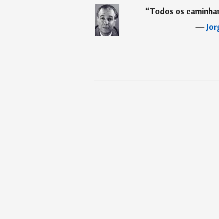
“
Todos os caminham
―
Jor