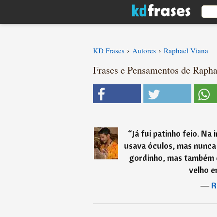
›
›
KD Frases
Autores
Raphael Viana
Frases e Pensamentos de Raphae
“
Já fui patinho feio. Na 
usava óculos, mas nunca 
gordinho, mas também e
velho e
―
R