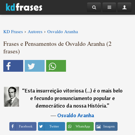
›
›
KD Frases
Autores
Osvaldo Aranha
Frases e Pensamentos de Osvaldo Aranha (2
frases)
“
Esta insurreição vitoriosa (...) é o mais belo
e fecundo pronunciamento popular e
democrático da nossa História.
”
―
Osvaldo Aranha
Imagem
Facebook
Twitter
WhatsApp