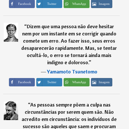
Imagem
Facebook
Twitter
WhatsApp
“
Dizem que uma pessoa não deve hesitar
nem por um instante em se corrigir quando
comete um erro. Ao fazer isso, seus erros
desaparecerão rapidamente. Mas, se tentar
ocultá-lo, o erro se tornará ainda mais
indigno e doloroso.
”
―
Yamamoto Tsunetomo
Imagem
Facebook
Twitter
WhatsApp
“
As pessoas sempre põem a culpa nas
circunstâncias por serem quem são. Não
acredito em circunstância: os indivíduos de
sucesso são aqueles que saem e procuram