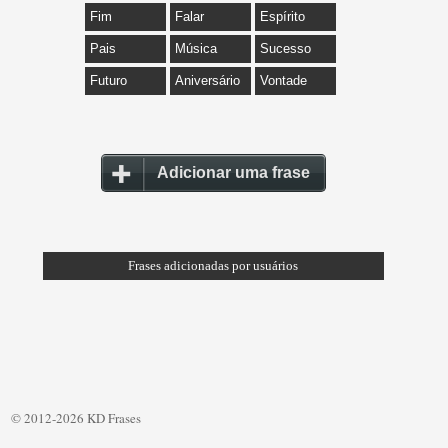
Fim
Falar
Espírito
Pais
Música
Sucesso
Futuro
Aniversário
Vontade
Adicionar uma frase
Frases adicionadas por usuários
© 2012-2026 KD Frases