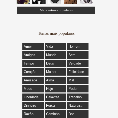
Mais autores populares
Temas mais populares
Amor
Vida
Homem
Amigos
Mundo
Bem
Tempo
Deus
Verdade
Coração
Mulher
Felicidade
Amizade
Alma
Mal
Medo
Hoje
Poder
Liberdade
Palavras
Trabalho
Dinheiro
Força
Natureza
Razão
Caminho
Dor