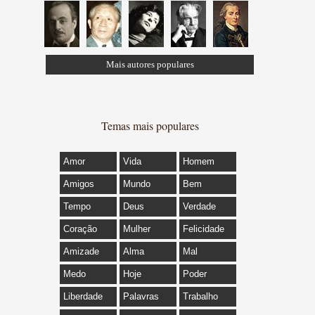
Mais autores populares
Temas mais populares
Amor
Vida
Homem
Amigos
Mundo
Bem
Tempo
Deus
Verdade
Coração
Mulher
Felicidade
Amizade
Alma
Mal
Medo
Hoje
Poder
Liberdade
Palavras
Trabalho