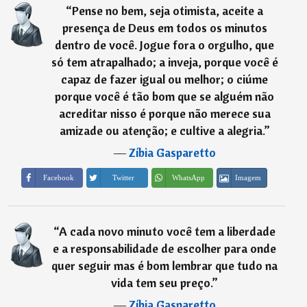
“
Pense no bem, seja otimista, aceite a
presença de Deus em todos os minutos
dentro de você. Jogue fora o orgulho, que
só tem atrapalhado; a inveja, porque você é
capaz de fazer igual ou melhor; o ciúme
porque você é tão bom que se alguém não
acreditar nisso é porque não merece sua
amizade ou atenção; e cultive a alegria.
”
―
Zíbia Gasparetto
Imagem
Facebook
Twitter
WhatsApp
“
A cada novo minuto você tem a liberdade
e a responsabilidade de escolher para onde
quer seguir mas é bom lembrar que tudo na
vida tem seu preço.
”
―
Zíbia Gasparetto