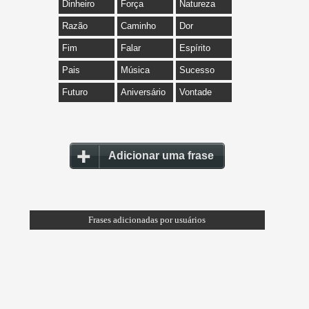
Dinheiro
Força
Natureza
Razão
Caminho
Dor
Fim
Falar
Espírito
Pais
Música
Sucesso
Futuro
Aniversário
Vontade
Adicionar uma frase
Frases adicionadas por usuários