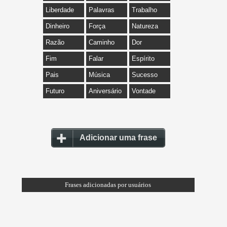
Liberdade
Palavras
Trabalho
Dinheiro
Força
Natureza
Razão
Caminho
Dor
Fim
Falar
Espírito
Pais
Música
Sucesso
Futuro
Aniversário
Vontade
Adicionar uma frase
Frases adicionadas por usuários