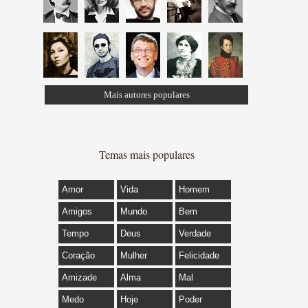
Mais autores populares
Temas mais populares
Amor
Vida
Homem
Amigos
Mundo
Bem
Tempo
Deus
Verdade
Coração
Mulher
Felicidade
Amizade
Alma
Mal
Medo
Hoje
Poder