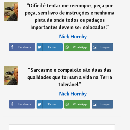
“
Difícil é tentar me recompor, peça por
peça, sem livro de instruções e nenhuma
pista de onde todos os pedaços
importantes devem ser colocados.
”
―
Nick Hornby
Imagem
Facebook
Twitter
WhatsApp
“
Sarcasmo e compaixão são duas das
qualidades que tornam a vida na Terra
tolerável.
”
―
Nick Hornby
Imagem
Facebook
Twitter
WhatsApp