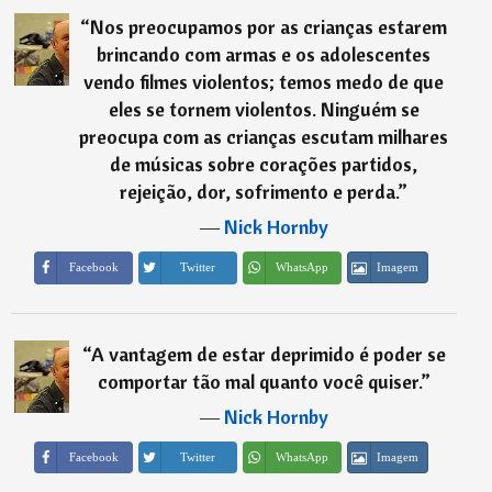
“
Nos preocupamos por as crianças estarem
brincando com armas e os adolescentes
vendo filmes violentos; temos medo de que
eles se tornem violentos. Ninguém se
preocupa com as crianças escutam milhares
de músicas sobre corações partidos,
rejeição, dor, sofrimento e perda.
”
―
Nick Hornby
Imagem
Facebook
Twitter
WhatsApp
“
A vantagem de estar deprimido é poder se
comportar tão mal quanto você quiser.
”
―
Nick Hornby
Imagem
Facebook
Twitter
WhatsApp