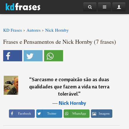
›
›
KD Frases
Autores
Nick Hornby
Frases e Pensamentos de Nick Hornby (7 frases)
“
Sarcasmo e compaixão são as duas
qualidades que fazem a vida na terra
tolerável.
”
―
Nick Hornby
Imagem
Facebook
Twitter
WhatsApp