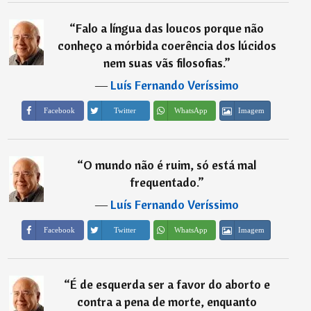
“
Falo a língua das loucos porque não
conheço a mórbida coerência dos lúcidos
nem suas vãs filosofias.
”
―
Luís Fernando Veríssimo
Imagem
Facebook
Twitter
WhatsApp
“
O mundo não é ruim, só está mal
frequentado.
”
―
Luís Fernando Veríssimo
Imagem
Facebook
Twitter
WhatsApp
“
É de esquerda ser a favor do aborto e
contra a pena de morte, enquanto