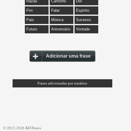
Razão
Caminho
Dor
Fim
Falar
Espírito
Pais
Música
Sucesso
Futuro
Aniversário
Vontade
Adicionar uma frase
Frases adicionadas por usuários
© 2012-2026 KD Frases