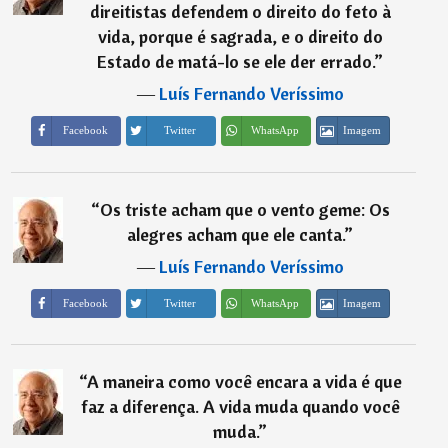
direitistas defendem o direito do feto à
vida, porque é sagrada, e o direito do
Estado de matá-lo se ele der errado.
”
―
Luís Fernando Veríssimo
Imagem
Facebook
Twitter
WhatsApp
“
Os triste acham que o vento geme: Os
alegres acham que ele canta.
”
―
Luís Fernando Veríssimo
Imagem
Facebook
Twitter
WhatsApp
“
A maneira como você encara a vida é que
faz a diferença. A vida muda quando você
muda.
”