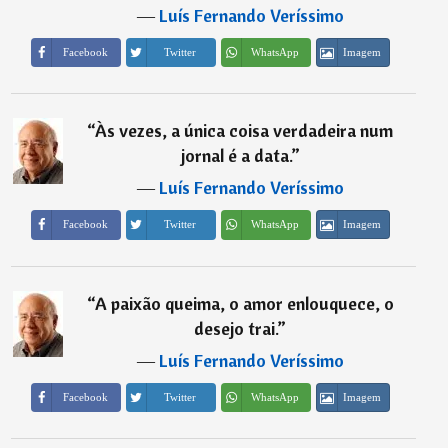
―
Luís Fernando Veríssimo
Imagem
Facebook
Twitter
WhatsApp
“
Às vezes, a única coisa verdadeira num
jornal é a data.
”
―
Luís Fernando Veríssimo
Imagem
Facebook
Twitter
WhatsApp
“
A paixão queima, o amor enlouquece, o
desejo trai.
”
―
Luís Fernando Veríssimo
Imagem
Facebook
Twitter
WhatsApp