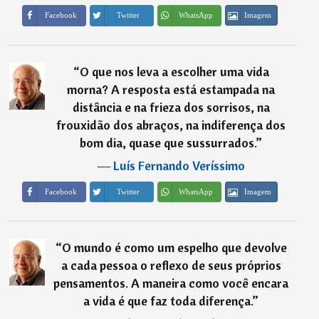
Imagem
Facebook
Twitter
WhatsApp
“
O que nos leva a escolher uma vida
morna? A resposta está estampada na
distância e na frieza dos sorrisos, na
frouxidão dos abraços, na indiferença dos
bom dia, quase que sussurrados.
”
―
Luís Fernando Veríssimo
Imagem
Facebook
Twitter
WhatsApp
“
O mundo é como um espelho que devolve
a cada pessoa o reflexo de seus próprios
pensamentos. A maneira como você encara
a vida é que faz toda diferença.
”