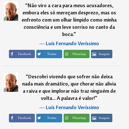
“
Não viro a cara para meus acusadores,
embora eles só mereçam desprezo, mas os
enfrento com um olhar límpido como minha
consciência e um leve sorriso no canto da
boca.
”
―
Luís Fernando Veríssimo
Imagem
Facebook
Twitter
WhatsApp
“
Descobri vivendo que sofrer não deixa
nada mais dramático, que chorar não alivia
a raiva e que implorar não traz ninguém de
volta... A palavra é valor!
”
―
Luís Fernando Veríssimo
Imagem
Facebook
Twitter
WhatsApp