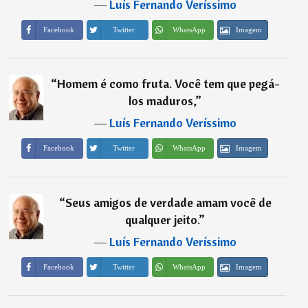
―
Luís Fernando Veríssimo
Imagem
Facebook
Twitter
WhatsApp
“
Homem é como fruta. Você tem que pegá-
los maduros,
”
―
Luís Fernando Veríssimo
Imagem
Facebook
Twitter
WhatsApp
“
Seus amigos de verdade amam você de
qualquer jeito.
”
―
Luís Fernando Veríssimo
Imagem
Facebook
Twitter
WhatsApp