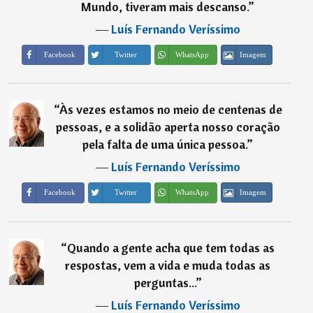
Mundo, tiveram mais descanso.
”
―
Luís Fernando Veríssimo
Imagem
Facebook
Twitter
WhatsApp
“
Às vezes estamos no meio de centenas de
pessoas, e a solidão aperta nosso coração
pela falta de uma única pessoa.
”
―
Luís Fernando Veríssimo
Imagem
Facebook
Twitter
WhatsApp
“
Quando a gente acha que tem todas as
respostas, vem a vida e muda todas as
perguntas...
”
―
Luís Fernando Veríssimo