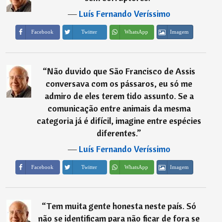
―
Luís Fernando Veríssimo
Imagem
Facebook
Twitter
WhatsApp
“
Não duvido que São Francisco de Assis
conversava com os pássaros, eu só me
admiro de eles terem tido assunto. Se a
comunicação entre animais da mesma
categoria já é difícil, imagine entre espécies
diferentes.
”
―
Luís Fernando Veríssimo
Imagem
Facebook
Twitter
WhatsApp
“
Tem muita gente honesta neste país. Só
não se identificam para não ficar de fora se