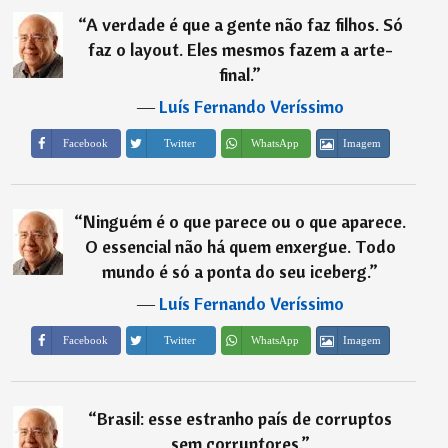
“
A verdade é que a gente não faz filhos. Só
faz o layout. Eles mesmos fazem a arte-
final.
”
―
Luís Fernando Veríssimo
Imagem
Facebook
Twitter
WhatsApp
“
Ninguém é o que parece ou o que aparece.
O essencial não há quem enxergue. Todo
mundo é só a ponta do seu iceberg.
”
―
Luís Fernando Veríssimo
Imagem
Facebook
Twitter
WhatsApp
“
Brasil: esse estranho país de corruptos
sem corruptores.
”