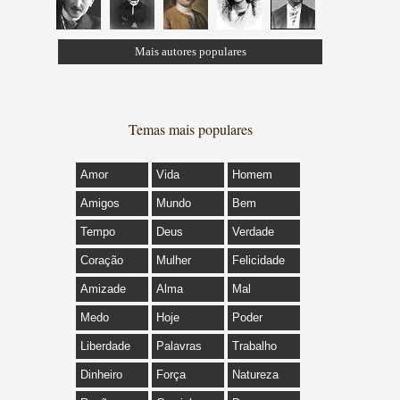
Mais autores populares
Temas mais populares
Amor
Vida
Homem
Amigos
Mundo
Bem
Tempo
Deus
Verdade
Coração
Mulher
Felicidade
Amizade
Alma
Mal
Medo
Hoje
Poder
Liberdade
Palavras
Trabalho
Dinheiro
Força
Natureza