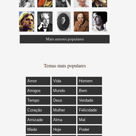
Mais autores populares
Temas mais populares
Amor
Vida
Homem
Amigos
Mundo
Bem
Tempo
Deus
Verdade
Coração
Mulher
Felicidade
Amizade
Alma
Mal
Medo
Hoje
Poder