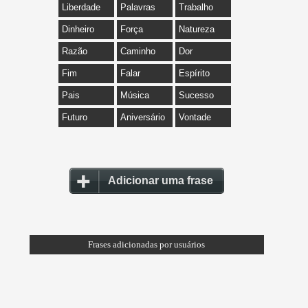
Liberdade
Palavras
Trabalho
Dinheiro
Força
Natureza
Razão
Caminho
Dor
Fim
Falar
Espírito
Pais
Música
Sucesso
Futuro
Aniversário
Vontade
Adicionar uma frase
Frases adicionadas por usuários