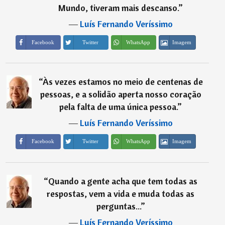
Mundo, tiveram mais descanso.
”
―
Luís Fernando Veríssimo
Imagem
Facebook
Twitter
WhatsApp
“
Às vezes estamos no meio de centenas de
pessoas, e a solidão aperta nosso coração
pela falta de uma única pessoa.
”
―
Luís Fernando Veríssimo
Imagem
Facebook
Twitter
WhatsApp
“
Quando a gente acha que tem todas as
respostas, vem a vida e muda todas as
perguntas...
”
―
Luís Fernando Veríssimo