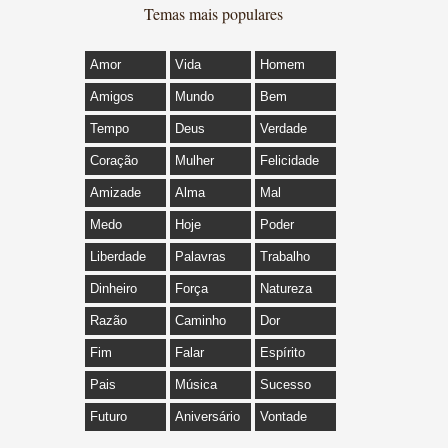
Temas mais populares
Amor
Vida
Homem
Amigos
Mundo
Bem
Tempo
Deus
Verdade
Coração
Mulher
Felicidade
Amizade
Alma
Mal
Medo
Hoje
Poder
Liberdade
Palavras
Trabalho
Dinheiro
Força
Natureza
Razão
Caminho
Dor
Fim
Falar
Espírito
Pais
Música
Sucesso
Futuro
Aniversário
Vontade