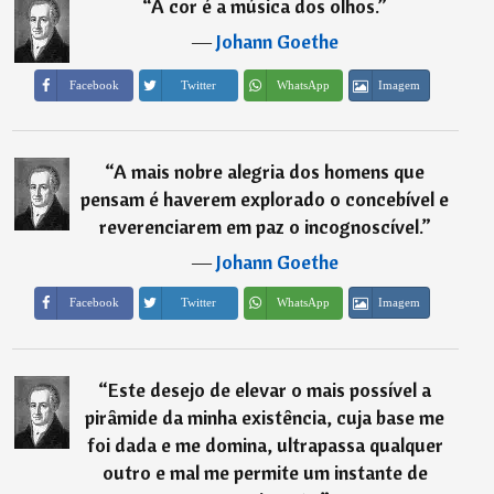
“
A cor é a música dos olhos.
”
―
Johann Goethe
Imagem
Facebook
Twitter
WhatsApp
“
A mais nobre alegria dos homens que
pensam é haverem explorado o concebível e
reverenciarem em paz o incognoscível.
”
―
Johann Goethe
Imagem
Facebook
Twitter
WhatsApp
“
Este desejo de elevar o mais possível a
pirâmide da minha existência, cuja base me
foi dada e me domina, ultrapassa qualquer
outro e mal me permite um instante de