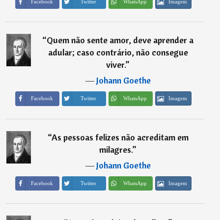
Imagem
Facebook
Twitter
WhatsApp
“
Quem não sente amor, deve aprender a
adular; caso contrário, não consegue
viver.
”
―
Johann Goethe
Imagem
Facebook
Twitter
WhatsApp
“
As pessoas felizes não acreditam em
milagres.
”
―
Johann Goethe
Imagem
Facebook
Twitter
WhatsApp