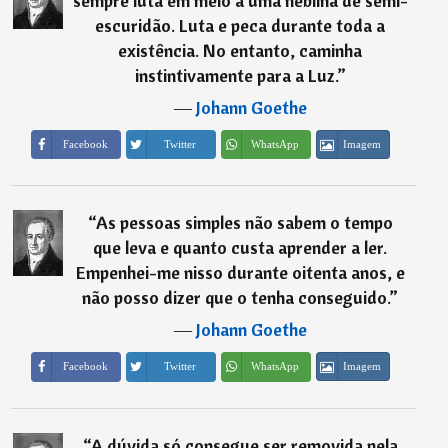
sempre luta em meio a uma neblina de semi-
escuridão. Luta e peca durante toda a
existência. No entanto, caminha
instintivamente para a Luz.
”
―
Johann Goethe
Imagem
Facebook
Twitter
WhatsApp
“
As pessoas simples não sabem o tempo
que leva e quanto custa aprender a ler.
Empenhei-me nisso durante oitenta anos, e
não posso dizer que o tenha conseguido.
”
―
Johann Goethe
Imagem
Facebook
Twitter
WhatsApp
“
A dúvida só consegue ser removida pela