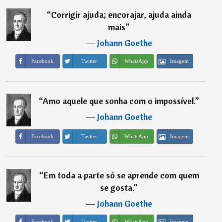
“
Corrigir ajuda; encorajar, ajuda ainda
mais
”
―
Johann Goethe
Imagem
Facebook
Twitter
WhatsApp
“
Amo aquele que sonha com o impossível.
”
―
Johann Goethe
Imagem
Facebook
Twitter
WhatsApp
“
Em toda a parte só se aprende com quem
se gosta.
”
―
Johann Goethe
Imagem
Facebook
Twitter
WhatsApp