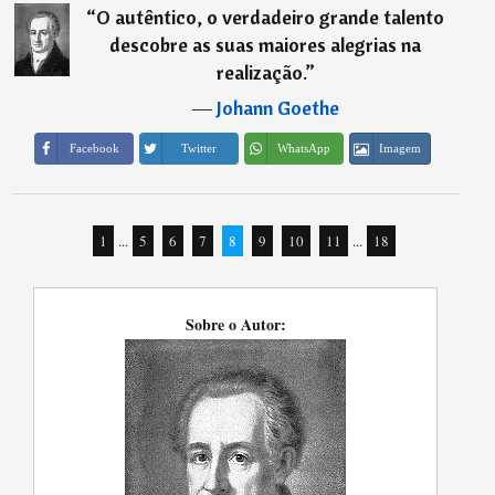
“
O autêntico, o verdadeiro grande talento
descobre as suas maiores alegrias na
realização.
”
―
Johann Goethe
Imagem
Facebook
Twitter
WhatsApp
1
...
5
6
7
8
9
10
11
...
18
Sobre o Autor: