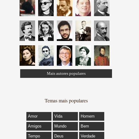
Mais autores populares
Temas mais populares
Amor
Vida
Homem
Amigos
Mundo
Bem
Tempo
Deus
Verdade