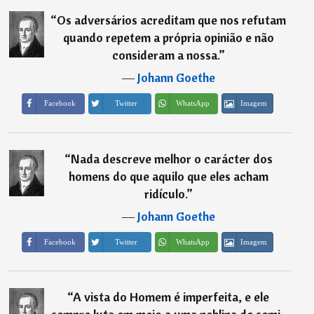
“
Os adversários acreditam que nos refutam
quando repetem a própria opinião e não
consideram a nossa.
”
―
Johann Goethe
Imagem
Facebook
Twitter
WhatsApp
“
Nada descreve melhor o carácter dos
homens do que aquilo que eles acham
ridículo.
”
―
Johann Goethe
Imagem
Facebook
Twitter
WhatsApp
“
A vista do Homem é imperfeita, e ele