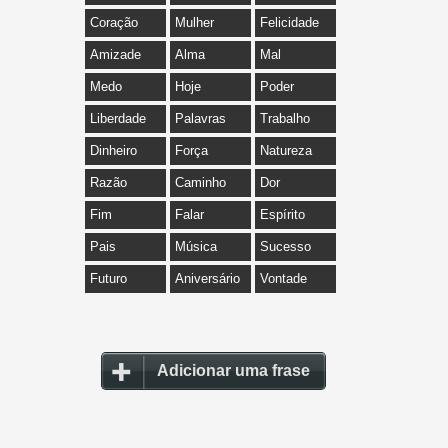
Coração
Mulher
Felicidade
Amizade
Alma
Mal
Medo
Hoje
Poder
Liberdade
Palavras
Trabalho
Dinheiro
Força
Natureza
Razão
Caminho
Dor
Fim
Falar
Espírito
Pais
Música
Sucesso
Futuro
Aniversário
Vontade
Adicionar uma frase