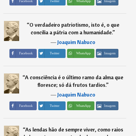
Imagem
Facebook
Twitter
WhatsApp
“
O verdadeiro patriotismo, isto é, o que
concilia a pátria com a humanidade.
”
―
Joaquim Nabuco
Imagem
Facebook
Twitter
WhatsApp
“
A consciência é o último ramo da alma que
floresce; só dá frutos tardios.
”
―
Joaquim Nabuco
Imagem
Facebook
Twitter
WhatsApp
“
As lendas hão de sempre viver, como raios