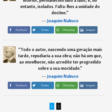
interior, permanecem lado a lado, e, no
entanto, isolados. Falta-lhes a unidade do
destino.
”
―
Joaquim Nabuco
Imagem
Facebook
Twitter
WhatsApp
“
Todo o autor, nascendo uma geração mais
tarde, repudiaria a sua obra; não há um que,
ao envelhecer, não acredite ter progredido
sobre a sua mocidade.
”
―
Joaquim Nabuco
Imagem
Facebook
Twitter
WhatsApp
1
2