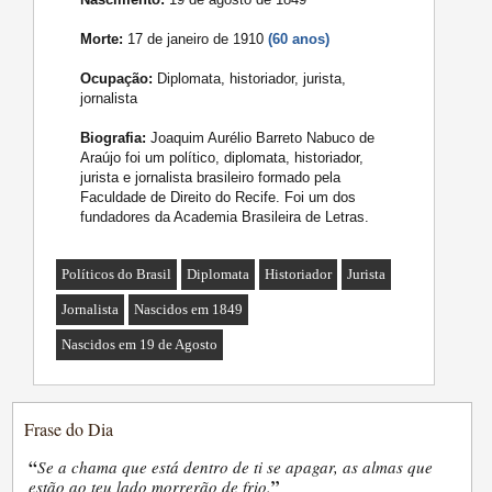
Morte:
17 de janeiro de 1910
(60 anos)
Ocupação:
Diplomata, historiador, jurista,
jornalista
Biografia:
Joaquim Aurélio Barreto Nabuco de
Araújo foi um político, diplomata, historiador,
jurista e jornalista brasileiro formado pela
Faculdade de Direito do Recife. Foi um dos
fundadores da Academia Brasileira de Letras.
Políticos do Brasil
Diplomata
Historiador
Jurista
Jornalista
Nascidos em 1849
Nascidos em 19 de Agosto
Frase do Dia
“
Se a chama que está dentro de ti se apagar, as almas que
”
estão ao teu lado morrerão de frio.