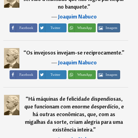
no banquete.
”
―
Joaquim Nabuco
Imagem
Facebook
Twitter
WhatsApp
“
Os invejosos invejam-se reciprocamente.
”
―
Joaquim Nabuco
Imagem
Facebook
Twitter
WhatsApp
“
Há máquinas de felicidade dispendiosas,
que funcionam com enorme desperdício, e
há outras econômicas, que, com as
migalhas da sorte, criam alegria para uma
existência inteira.
”