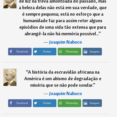
de luz na treva amontoada do passado, mas
a beleza delas não está em sua verdade, que
é sempre pequena; está no esforço que a
humanidade faz para assim reter alguns
episódios de uma vida tão extensa que para
abrangê-la não há memória possível...
”
―
Joaquim Nabuco
Imagem
Facebook
Twitter
WhatsApp
“
A história da escravidão africana na
América é um abismo de degradação e
miséria que se não pode sondar.
”
―
Joaquim Nabuco
Imagem
Facebook
Twitter
WhatsApp