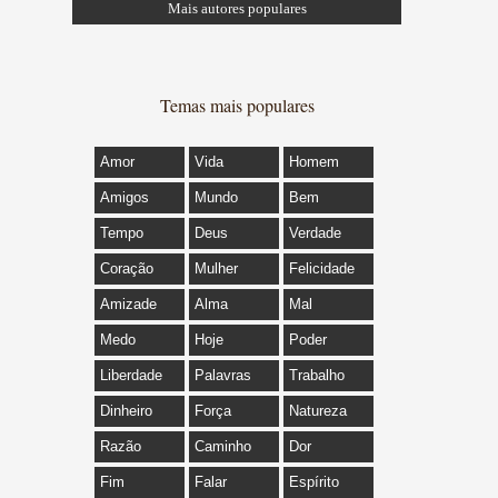
Mais autores populares
Temas mais populares
Amor
Vida
Homem
Amigos
Mundo
Bem
Tempo
Deus
Verdade
Coração
Mulher
Felicidade
Amizade
Alma
Mal
Medo
Hoje
Poder
Liberdade
Palavras
Trabalho
Dinheiro
Força
Natureza
Razão
Caminho
Dor
Fim
Falar
Espírito