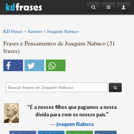
›
›
KD Frases
Autores
Joaquim Nabuco
Frases e Pensamentos de Joaquim Nabuco (31
frases)
“
É a nossos filhos que pagamos a nossa
dívida para com os nossos pais.
”
―
Joaquim Nabuco