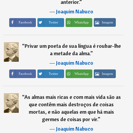
anterior.
”
―
Joaquim Nabuco
Imagem
Facebook
Twitter
WhatsApp
“
Privar um poeta de sua língua é roubar-lhe
a metade da alma.
”
―
Joaquim Nabuco
Imagem
Facebook
Twitter
WhatsApp
“
As almas mais ricas e com mais vida são as
que contêm mais destroços de coisas
mortas, e não aquelas em que há mais
germes de coisas por vir.
”
―
Joaquim Nabuco