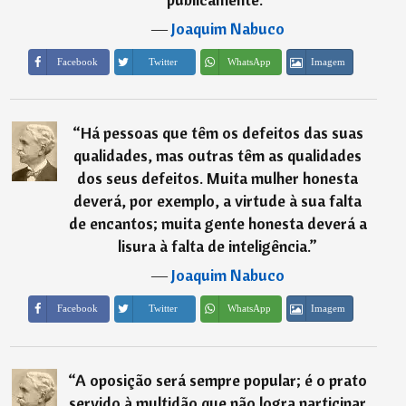
―
Joaquim Nabuco
Imagem
Facebook
Twitter
WhatsApp
“
Há pessoas que têm os defeitos das suas
qualidades, mas outras têm as qualidades
dos seus defeitos. Muita mulher honesta
deverá, por exemplo, a virtude à sua falta
de encantos; muita gente honesta deverá a
lisura à falta de inteligência.
”
―
Joaquim Nabuco
Imagem
Facebook
Twitter
WhatsApp
“
A oposição será sempre popular; é o prato
servido à multidão que não logra participar