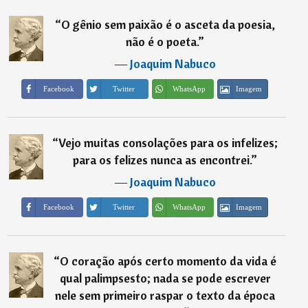
“
O gênio sem paixão é o asceta da poesia,
não é o poeta.
”
―
Joaquim Nabuco
Imagem
Facebook
Twitter
WhatsApp
“
Vejo muitas consolações para os infelizes;
para os felizes nunca as encontrei.
”
―
Joaquim Nabuco
Imagem
Facebook
Twitter
WhatsApp
“
O coração após certo momento da vida é
qual palimpsesto; nada se pode escrever
nele sem primeiro raspar o texto da época