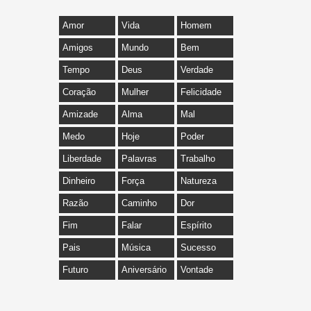
Amor
Vida
Homem
Amigos
Mundo
Bem
Tempo
Deus
Verdade
Coração
Mulher
Felicidade
Amizade
Alma
Mal
Medo
Hoje
Poder
Liberdade
Palavras
Trabalho
Dinheiro
Força
Natureza
Razão
Caminho
Dor
Fim
Falar
Espírito
Pais
Música
Sucesso
Futuro
Aniversário
Vontade