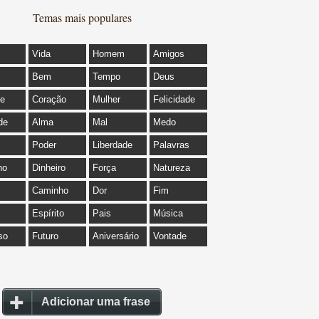
Temas mais populares
Vida
Homem
Amigos
Bem
Tempo
Deus
de
Coração
Mulher
Felicidade
de
Alma
Mal
Medo
Poder
Liberdade
Palavras
ho
Dinheiro
Força
Natureza
Caminho
Dor
Fim
Espírito
Pais
Música
so
Futuro
Aniversário
Vontade
Adicionar uma frase