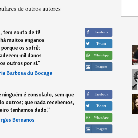
ulares de outros autores
, tem conta de ti!
Facebook
há muitos enganos
Twitter
, porque os sofri);
padecem mil danos
WhatsApp
os outros por si.
”
Imagem
ia Barbosa du Bocage
e ninguém é consolado, sem que
Facebook
do outros; que nada recebemos,
Twitter
eiro tenhamos dado.
”
WhatsApp
rges Bernanos
Imagem