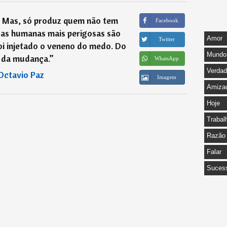
. Mas, só produz quem não tem
Facebook
sas humanas mais perigosas são
Amor
Twitter
oi injetado o veneno do medo. Do
Mundo
da mudança.
”
WhatsApp
Verda
Octavio Paz
Imagem
Amiza
Hoje
Trabal
Razão
Falar
Suces