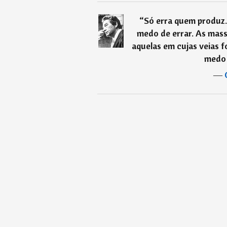
“
Só erra quem produz
medo de errar. As mas
aquelas em cujas veias f
medo 
―