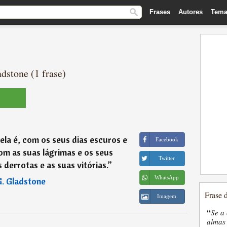
Frases
Autores
Tema
dstone (1 frase)
la é, com os seus dias escuros e
Facebook
com as suas lágrimas e os seus
Twitter
 derrotas e as suas vitórias.
”
WhatsApp
G. Gladstone
Frase 
Imagem
“
Se a 
almas 