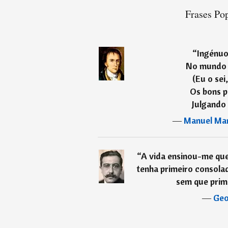
Frases Pop
“
Ingénuo
No mundo 
(Eu o sei
Os bons 
Julgando 
―
Manuel Mar
“
A vida ensinou-me qu
tenha primeiro consola
sem que prim
―
Geo