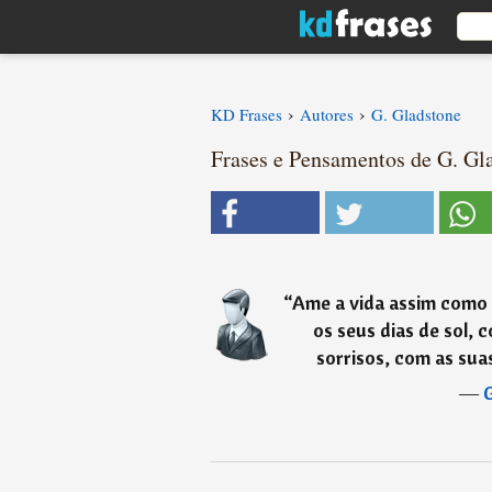
›
›
KD Frases
Autores
G. Gladstone
Frases e Pensamentos de G. Gla
“
Ame a vida assim como e
os seus dias de sol, 
sorrisos, com as suas
―