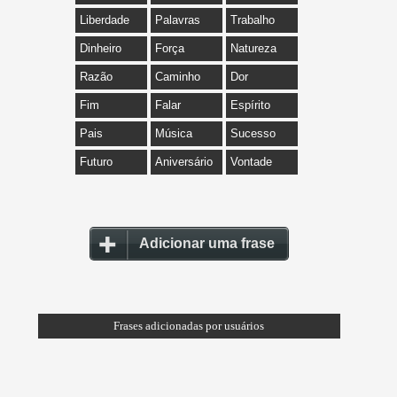
Liberdade
Palavras
Trabalho
Dinheiro
Força
Natureza
Razão
Caminho
Dor
Fim
Falar
Espírito
Pais
Música
Sucesso
Futuro
Aniversário
Vontade
Adicionar uma frase
Frases adicionadas por usuários