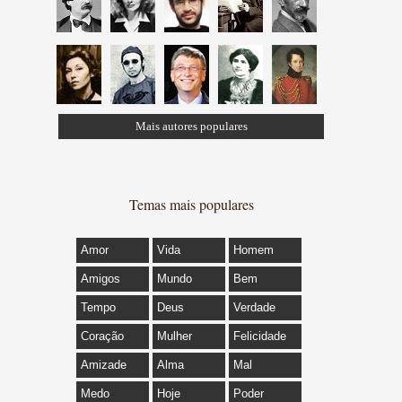
Mais autores populares
Temas mais populares
Amor
Vida
Homem
Amigos
Mundo
Bem
Tempo
Deus
Verdade
Coração
Mulher
Felicidade
Amizade
Alma
Mal
Medo
Hoje
Poder