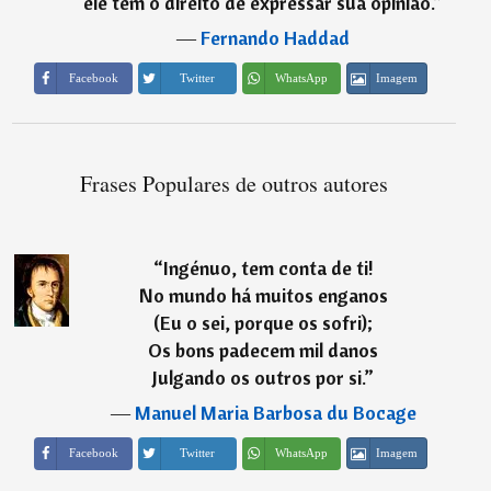
ele tem o direito de expressar sua opinião.
”
―
Fernando Haddad
Imagem
Facebook
Twitter
WhatsApp
Frases Populares de outros autores
“
Ingénuo, tem conta de ti!
No mundo há muitos enganos
(Eu o sei, porque os sofri);
Os bons padecem mil danos
Julgando os outros por si.
”
―
Manuel Maria Barbosa du Bocage
Imagem
Facebook
Twitter
WhatsApp