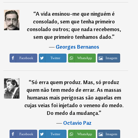
“
A vida ensinou-me que ninguém é
consolado, sem que tenha primeiro
consolado outros; que nada recebemos,
sem que primeiro tenhamos dado.
”
―
Georges Bernanos
Imagem
Facebook
Twitter
WhatsApp
“
Só erra quem produz. Mas, só produz
quem não tem medo de errar. As massas
humanas mais perigosas são aquelas em
cujas veias foi injetado o veneno do medo.
Do medo da mudança.
”
―
Octavio Paz
Imagem
Facebook
Twitter
WhatsApp