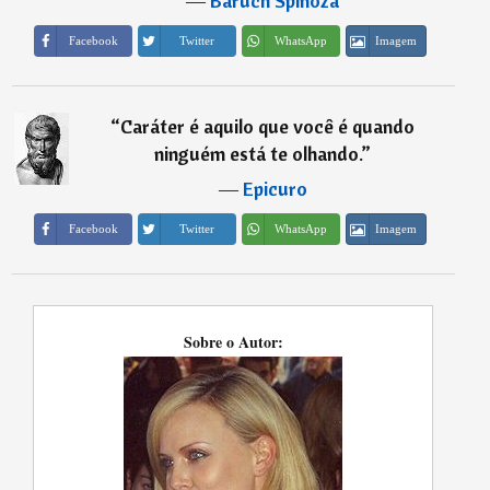
―
Baruch Spinoza
Imagem
Facebook
Twitter
WhatsApp
“
Caráter é aquilo que você é quando
ninguém está te olhando.
”
―
Epicuro
Imagem
Facebook
Twitter
WhatsApp
Sobre o Autor: