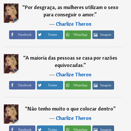
“
Por desgraça, as mulheres utilizam o sexo
para conseguir o amor.
”
―
Charlize Theron
Imagem
Facebook
Twitter
WhatsApp
“
A maioria das pessoas se casa por razões
equivocadas.
”
―
Charlize Theron
Imagem
Facebook
Twitter
WhatsApp
“
Não tenho muito o que colocar dentro
”
―
Charlize Theron
Imagem
Facebook
Twitter
WhatsApp