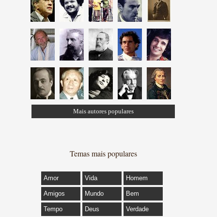
Mais autores populares
Temas mais populares
Amor
Vida
Homem
Amigos
Mundo
Bem
Tempo
Deus
Verdade