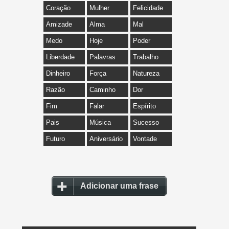
Coração
Mulher
Felicidade
Amizade
Alma
Mal
Medo
Hoje
Poder
Liberdade
Palavras
Trabalho
Dinheiro
Força
Natureza
Razão
Caminho
Dor
Fim
Falar
Espírito
Pais
Música
Sucesso
Futuro
Aniversário
Vontade
Adicionar uma frase