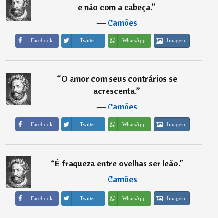
e não com a cabeça.
”
―
Camões
Imagem
Facebook
Twitter
WhatsApp
“
O amor com seus contrários se
acrescenta.
”
―
Camões
Imagem
Facebook
Twitter
WhatsApp
“
É fraqueza entre ovelhas ser leão.
”
―
Camões
Imagem
Facebook
Twitter
WhatsApp