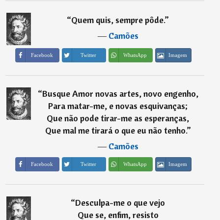
“
Quem quis, sempre pôde.
”
―
Camões
Imagem
Facebook
Twitter
WhatsApp
“
Busque Amor novas artes, novo engenho,
Para matar-me, e novas esquivanças;
Que não pode tirar-me as esperanças,
Que mal me tirará o que eu não tenho.
”
―
Camões
Imagem
Facebook
Twitter
WhatsApp
“
Desculpa-me o que vejo
Que se, enfim, resisto