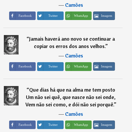
―
Camões
Imagem
Facebook
Twitter
WhatsApp
“
Jamais haverá ano novo se continuar a
copiar os erros dos anos velhos.
”
―
Camões
Imagem
Facebook
Twitter
WhatsApp
“
Que dias há que na alma me tem posto
Um não sei quê, que nasce não sei onde,
Vem não sei como, e dói não sei porquê.
”
―
Camões
Imagem
Facebook
Twitter
WhatsApp