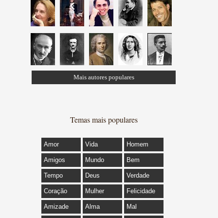
Mais autores populares
Temas mais populares
Amor
Vida
Homem
Amigos
Mundo
Bem
Tempo
Deus
Verdade
Coração
Mulher
Felicidade
Amizade
Alma
Mal