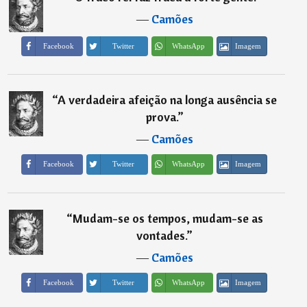
―
Camões
Imagem
Facebook
Twitter
WhatsApp
“
A verdadeira afeição na longa ausência se
prova.
”
―
Camões
Imagem
Facebook
Twitter
WhatsApp
“
Mudam-se os tempos, mudam-se as
vontades.
”
―
Camões
Imagem
Facebook
Twitter
WhatsApp