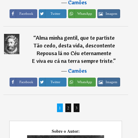
―
Camões
Imagem
Facebook
Twitter
WhatsApp
“
Alma minha gentil, que te partiste
Tão cedo, desta vida, descontente
Repousa lá no Céu eternamente
E viva eu cá na terra sempre triste.
”
―
Camões
Imagem
Facebook
Twitter
WhatsApp
1
2
3
Sobre o Autor: