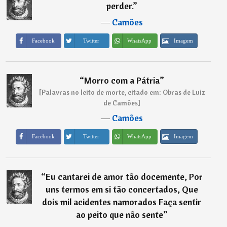
perder.
”
―
Camões
Imagem
Facebook
Twitter
WhatsApp
“
Morro com a Pátria
”
[Palavras no leito de morte, citado em: Obras de Luiz
de Camões]
―
Camões
Imagem
Facebook
Twitter
WhatsApp
“
Eu cantarei de amor tão docemente, Por
uns termos em si tão concertados, Que
dois mil acidentes namorados Faça sentir
ao peito que não sente
”