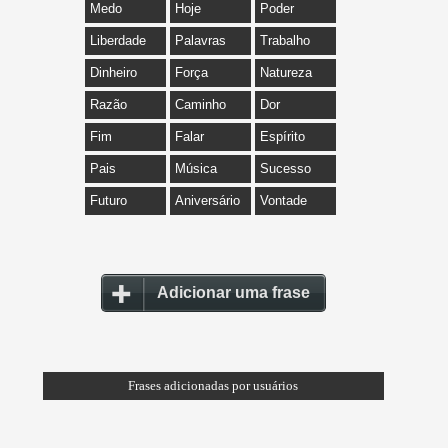
Medo
Hoje
Poder
Liberdade
Palavras
Trabalho
Dinheiro
Força
Natureza
Razão
Caminho
Dor
Fim
Falar
Espírito
Pais
Música
Sucesso
Futuro
Aniversário
Vontade
Adicionar uma frase
Frases adicionadas por usuários