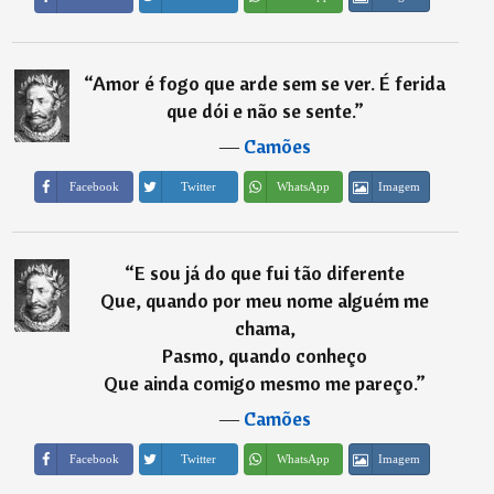
“
Amor é fogo que arde sem se ver. É ferida
que dói e não se sente.
”
―
Camões
Imagem
Facebook
Twitter
WhatsApp
“
E sou já do que fui tão diferente
Que, quando por meu nome alguém me
chama,
Pasmo, quando conheço
Que ainda comigo mesmo me pareço.
”
―
Camões
Imagem
Facebook
Twitter
WhatsApp