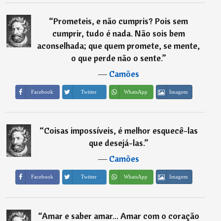
“
Prometeis, e não cumpris? Pois sem
cumprir, tudo é nada. Não sois bem
aconselhada; que quem promete, se mente,
o que perde não o sente.
”
―
Camões
Imagem
Facebook
Twitter
WhatsApp
“
Coisas impossíveis, é melhor esquecê-las
que desejá-las.
”
―
Camões
Imagem
Facebook
Twitter
WhatsApp
“
Amar e saber amar... Amar com o coração