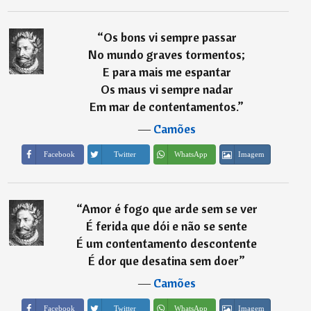
“
Os bons vi sempre passar
No mundo graves tormentos;
E para mais me espantar
Os maus vi sempre nadar
Em mar de contentamentos.
”
―
Camões
Imagem
Facebook
Twitter
WhatsApp
“
Amor é fogo que arde sem se ver
É ferida que dói e não se sente
É um contentamento descontente
É dor que desatina sem doer
”
―
Camões
Imagem
Facebook
Twitter
WhatsApp