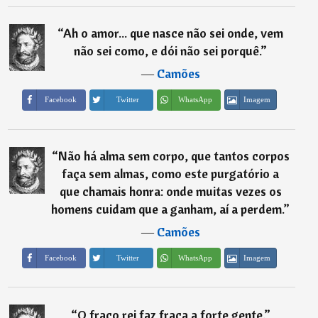
“
Ah o amor... que nasce não sei onde, vem
não sei como, e dói não sei porquê.
”
―
Camões
Imagem
Facebook
Twitter
WhatsApp
“
Não há alma sem corpo, que tantos corpos
faça sem almas, como este purgatório a
que chamais honra: onde muitas vezes os
homens cuidam que a ganham, aí a perdem.
”
―
Camões
Imagem
Facebook
Twitter
WhatsApp
“
O fraco rei faz fraca a forte gente.
”