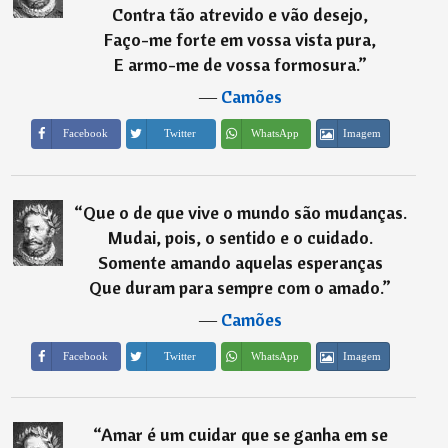
Contra tão atrevido e vão desejo,
Faço-me forte em vossa vista pura,
E armo-me de vossa formosura.
”
―
Camões
Imagem
Facebook
Twitter
WhatsApp
“
Que o de que vive o mundo são mudanças.
Mudai, pois, o sentido e o cuidado.
Somente amando aquelas esperanças
Que duram para sempre com o amado.
”
―
Camões
Imagem
Facebook
Twitter
WhatsApp
“
Amar é um cuidar que se ganha em se