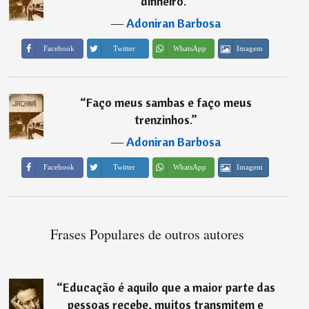
dinheiro.
”
―
Adoniran Barbosa
Imagem
Facebook
Twitter
WhatsApp
“
Faço meus sambas e faço meus
trenzinhos.
”
―
Adoniran Barbosa
Imagem
Facebook
Twitter
WhatsApp
Frases Populares de outros autores
“
Educação é aquilo que a maior parte das
pessoas recebe, muitos transmitem e