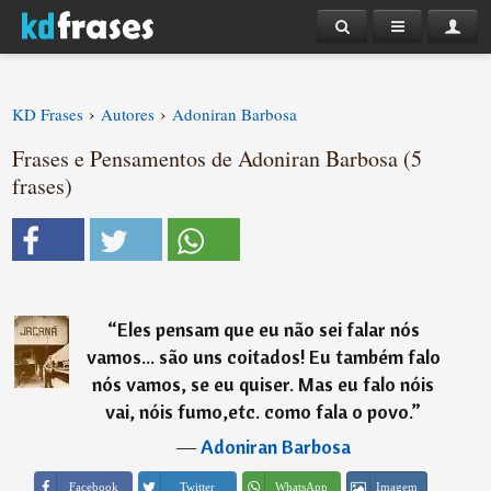
›
›
KD Frases
Autores
Adoniran Barbosa
Frases e Pensamentos de Adoniran Barbosa (5
frases)
“
Eles pensam que eu não sei falar nós
vamos... são uns coitados! Eu também falo
nós vamos, se eu quiser. Mas eu falo nóis
vai, nóis fumo,etc. como fala o povo.
”
―
Adoniran Barbosa
Imagem
Facebook
Twitter
WhatsApp