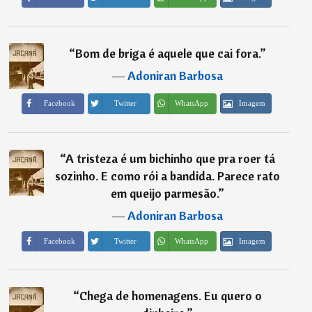
“
Bom de briga é aquele que cai fora.
”
―
Adoniran Barbosa
Imagem
Facebook
Twitter
WhatsApp
“
A tristeza é um bichinho que pra roer tá
sozinho. E como rói a bandida. Parece rato
em queijo parmesão.
”
―
Adoniran Barbosa
Imagem
Facebook
Twitter
WhatsApp
“
Chega de homenagens. Eu quero o