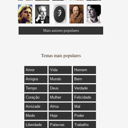
Mais autores populares
Temas mais populares
Amor
Vida
Homem
Amigos
Mundo
Bem
Tempo
Deus
Verdade
Coração
Mulher
Felicidade
Amizade
Alma
Mal
Medo
Hoje
Poder
Liberdade
Palavras
Trabalho