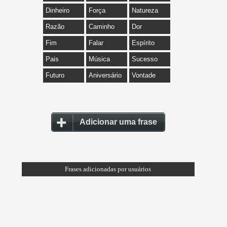
Dinheiro
Força
Natureza
Razão
Caminho
Dor
Fim
Falar
Espírito
Pais
Música
Sucesso
Futuro
Aniversário
Vontade
Adicionar uma frase
Frases adicionadas por usuários