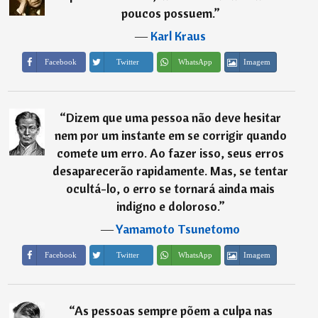
poucos possuem.
”
―
Karl Kraus
Imagem
Facebook
Twitter
WhatsApp
“
Dizem que uma pessoa não deve hesitar
nem por um instante em se corrigir quando
comete um erro. Ao fazer isso, seus erros
desaparecerão rapidamente. Mas, se tentar
ocultá-lo, o erro se tornará ainda mais
indigno e doloroso.
”
―
Yamamoto Tsunetomo
Imagem
Facebook
Twitter
WhatsApp
“
As pessoas sempre põem a culpa nas