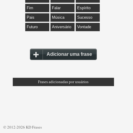
Fim
Falar
Espírito
Pais
Música
Sucesso
Futuro
Aniversário
Vontade
Adicionar uma frase
Frases adicionadas por usuários
© 2012-2026 KD Frases