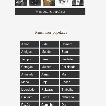
Mais autores populares
Temas mais populares
Amor
Vida
Homem
Amigos
Mundo
Bem
Tempo
Deus
Verdade
Coração
Mulher
Felicidade
Amizade
Alma
Mal
Medo
Hoje
Poder
Liberdade
Palavras
Trabalho
Dinheiro
Força
Natureza
Razão
Caminho
Dor