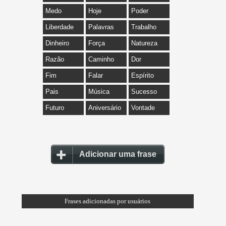
Medo
Hoje
Poder
Liberdade
Palavras
Trabalho
Dinheiro
Força
Natureza
Razão
Caminho
Dor
Fim
Falar
Espírito
Pais
Música
Sucesso
Futuro
Aniversário
Vontade
Adicionar uma frase
Frases adicionadas por usuários