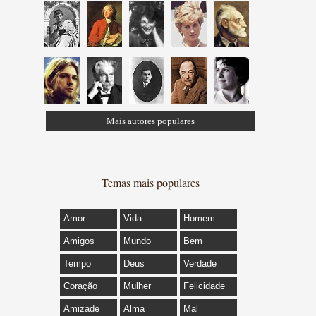
Mais autores populares
Temas mais populares
Amor
Vida
Homem
Amigos
Mundo
Bem
Tempo
Deus
Verdade
Coração
Mulher
Felicidade
Amizade
Alma
Mal