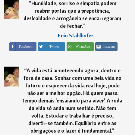
“
Humildade, sorriso e simpatia podem
reabrir portas que a prepotência,
deslealdade e arrogância se encarregaram
de fechar.
”
―
Enio Stahlhofer
Imagem
Facebook
Twitter
WhatsApp
“
A vida está acontecendo agora, dentro e
fora de casa. Sonhar com uma bela vida no
futuro e esquecer da vida real hoje, pode
não ser a melhor opção. Há quem passa
tempo demais 'ensaiando para viver'. A roda
da vida só anda num sentido. Não tem
volta. Estudar e trabalhar é preciso,
divertir-se também. Equilíbrio entre as
obrigações e o lazer é fundamental.
”