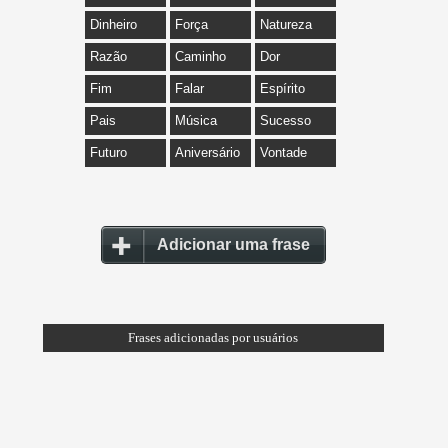
Dinheiro
Força
Natureza
Razão
Caminho
Dor
Fim
Falar
Espírito
Pais
Música
Sucesso
Futuro
Aniversário
Vontade
Adicionar uma frase
Frases adicionadas por usuários