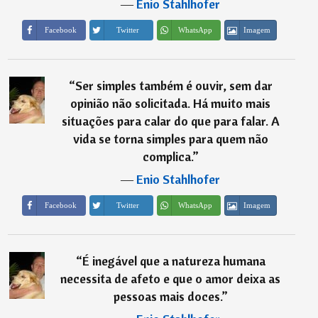
―
Enio Stahlhofer
Imagem
Facebook
Twitter
WhatsApp
“
Ser simples também é ouvir, sem dar
opinião não solicitada. Há muito mais
situações para calar do que para falar. A
vida se torna simples para quem não
complica.
”
―
Enio Stahlhofer
Imagem
Facebook
Twitter
WhatsApp
“
É inegável que a natureza humana
necessita de afeto e que o amor deixa as
pessoas mais doces.
”