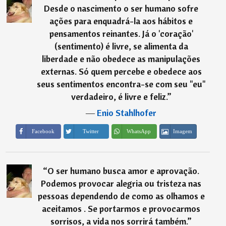
Desde o nascimento o ser humano sofre
ações para enquadrá-la aos hábitos e
pensamentos reinantes. Já o 'coração'
(sentimento) é livre, se alimenta da
liberdade e não obedece as manipulações
externas. Só quem percebe e obedece aos
seus sentimentos encontra-se com seu "eu"
verdadeiro, é livre e feliz.
”
―
Enio Stahlhofer
Imagem
Facebook
Twitter
WhatsApp
“
O ser humano busca amor e aprovação.
Podemos provocar alegria ou tristeza nas
pessoas dependendo de como as olhamos e
aceitamos . Se portarmos e provocarmos
sorrisos, a vida nos sorrirá também.
”