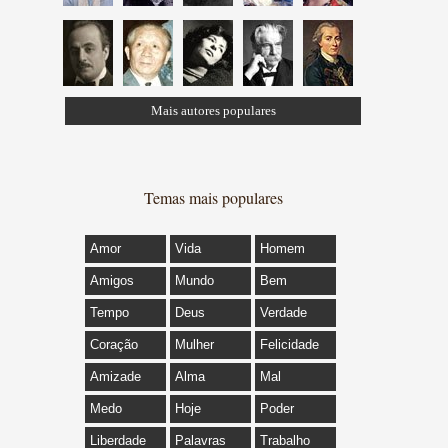
Mais autores populares
Temas mais populares
Amor
Vida
Homem
Amigos
Mundo
Bem
Tempo
Deus
Verdade
Coração
Mulher
Felicidade
Amizade
Alma
Mal
Medo
Hoje
Poder
Liberdade
Palavras
Trabalho