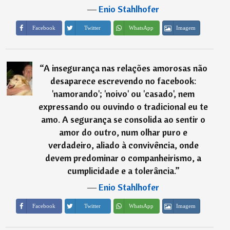
―
Enio Stahlhofer
Imagem
Facebook
Twitter
WhatsApp
“
A insegurança nas relações amorosas não
desaparece escrevendo no facebook:
'namorando'; 'noivo' ou 'casado', nem
expressando ou ouvindo o tradicional eu te
amo. A segurança se consolida ao sentir o
amor do outro, num olhar puro e
verdadeiro, aliado à convivência, onde
devem predominar o companheirismo, a
cumplicidade e a tolerância.
”
―
Enio Stahlhofer
Imagem
Facebook
Twitter
WhatsApp