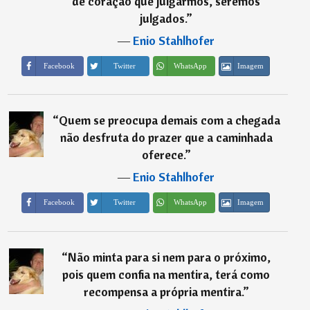
de coração que julgarmos, seremos
julgados.
”
―
Enio Stahlhofer
Imagem
Facebook
Twitter
WhatsApp
“
Quem se preocupa demais com a chegada
não desfruta do prazer que a caminhada
oferece.
”
―
Enio Stahlhofer
Imagem
Facebook
Twitter
WhatsApp
“
Não minta para si nem para o próximo,
pois quem confia na mentira, terá como
recompensa a própria mentira.
”