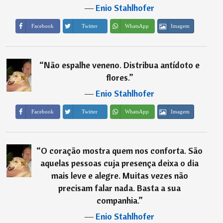
―
Enio Stahlhofer
Imagem
Facebook
Twitter
WhatsApp
“
Não espalhe veneno. Distribua antídoto e
flores.
”
―
Enio Stahlhofer
Imagem
Facebook
Twitter
WhatsApp
“
O coração mostra quem nos conforta. São
aquelas pessoas cuja presença deixa o dia
mais leve e alegre. Muitas vezes não
precisam falar nada. Basta a sua
companhia.
”
―
Enio Stahlhofer