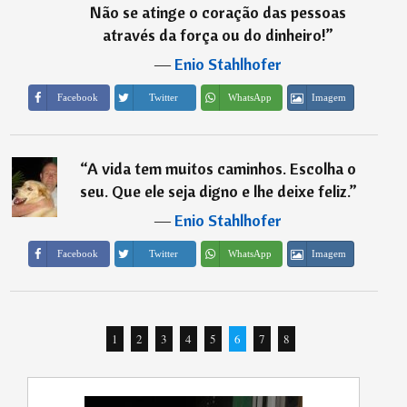
Não se atinge o coração das pessoas
através da força ou do dinheiro!
”
―
Enio Stahlhofer
Imagem
Facebook
Twitter
WhatsApp
“
A vida tem muitos caminhos. Escolha o
seu. Que ele seja digno e lhe deixe feliz.
”
―
Enio Stahlhofer
Imagem
Facebook
Twitter
WhatsApp
1
2
3
4
5
6
7
8