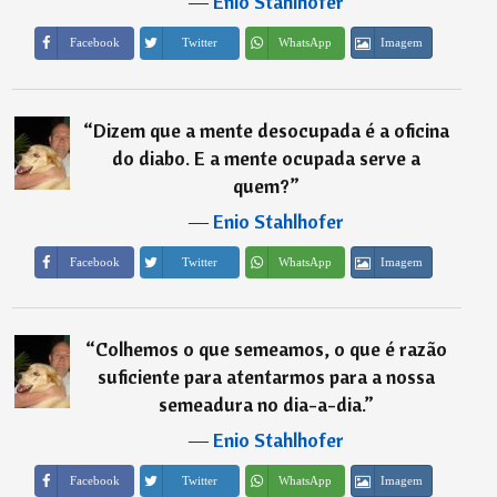
―
Enio Stahlhofer
Imagem
Facebook
Twitter
WhatsApp
“
Dizem que a mente desocupada é a oficina
do diabo. E a mente ocupada serve a
quem?
”
―
Enio Stahlhofer
Imagem
Facebook
Twitter
WhatsApp
“
Colhemos o que semeamos, o que é razão
suficiente para atentarmos para a nossa
semeadura no dia-a-dia.
”
―
Enio Stahlhofer
Imagem
Facebook
Twitter
WhatsApp