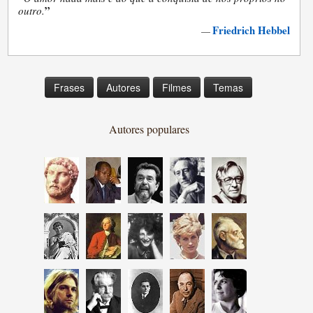
”
outro.
Friedrich Hebbel
—
Frases
Autores
Filmes
Temas
Autores populares