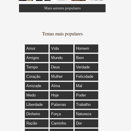
Mais autores populares
Temas mais populares
Amor
Vida
Homem
Amigos
Mundo
Bem
Tempo
Deus
Verdade
Coração
Mulher
Felicidade
Amizade
Alma
Mal
Medo
Hoje
Poder
Liberdade
Palavras
Trabalho
Dinheiro
Força
Natureza
Razão
Caminho
Dor