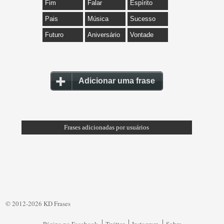
Fim
Falar
Espírito
Pais
Música
Sucesso
Futuro
Aniversário
Vontade
Adicionar uma frase
Frases adicionadas por usuários
© 2012-2026 KD Frases
Página no Facebook
Twitter
Instagram
Sobre