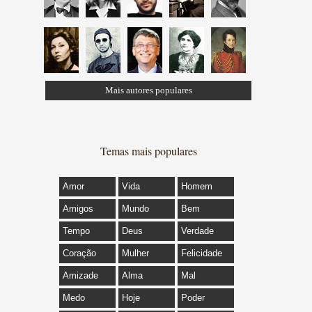
Mais autores populares
Temas mais populares
Amor
Vida
Homem
Amigos
Mundo
Bem
Tempo
Deus
Verdade
Coração
Mulher
Felicidade
Amizade
Alma
Mal
Medo
Hoje
Poder