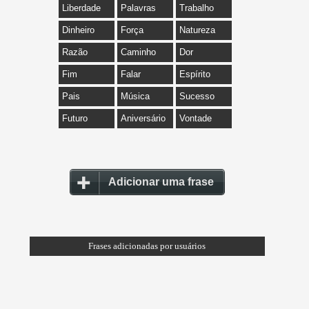
Liberdade
Palavras
Trabalho
Dinheiro
Força
Natureza
Razão
Caminho
Dor
Fim
Falar
Espírito
Pais
Música
Sucesso
Futuro
Aniversário
Vontade
Adicionar uma frase
Frases adicionadas por usuários