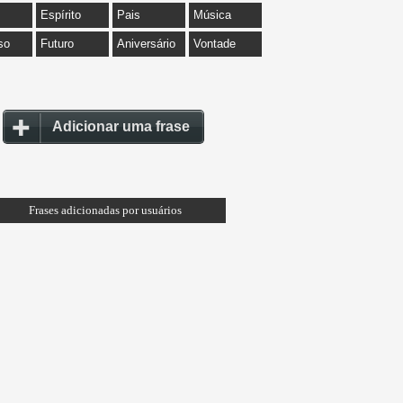
Espírito
Pais
Música
so
Futuro
Aniversário
Vontade
Adicionar uma frase
Frases adicionadas por usuários