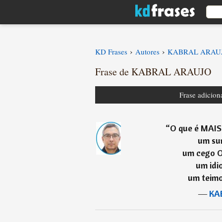
›
›
KD Frases
Autores
KABRAL ARAU
Frase de KABRAL ARAUJO
Frase adicio
“
O que é MAIS 
um su
um cego 
um idi
um teim
―
KA