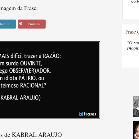
cor
magem da Frase:
tumblr
Pinterest
Frase 
“
O sá
encon
ses de KABRAL ARAUJO