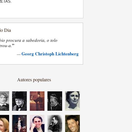
RETAS.
do Dia
bio procura a sabedoria, o tolo
”
trou-a.
Georg Christoph Lichtenberg
—
Autores populares