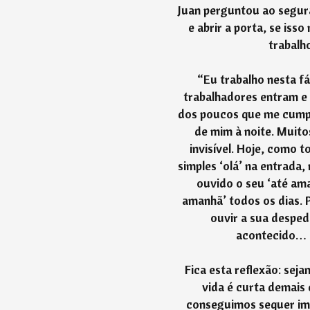
Juan perguntou ao segura
e abrir a porta, se isso
trabalho
“Eu trabalho nesta fá
trabalhadores entram e
dos poucos que me cump
de mim à noite. Muit
invisível. Hoje, como t
simples ‘olá’ na entrada,
ouvido o seu ‘até ama
amanhã’ todos os dias. 
ouvir a sua despedi
acontecido… P
Fica esta reflexão: sej
vida é curta demais
conseguimos sequer im