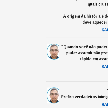
quais cruz
A origem da história é 
deve aquecer 
―
KA
“
Quando você não puder
puder assumir não pro
rápido em ass
―
KA
Prefiro verdadeiros inimi
―
KA