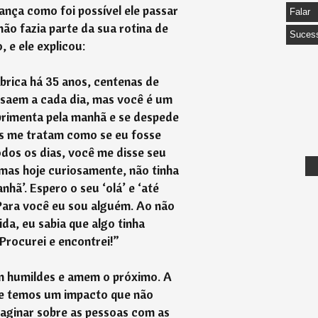
nça como foi possível ele passar
Falar
 não fazia parte da sua rotina de
Suces
, e ele explicou:
brica há 35 anos, centenas de
 saem a cada dia, mas você é um
rimenta pela manhã e se despede
os me tratam como se eu fosse
odos os dias, você me disse seu
 mas hoje curiosamente, não tinha
nhã’. Espero o seu ‘olá’ e ‘até
Para você eu sou alguém. Ao não
da, eu sabia que algo tinha
rocurei e encontrei!”
am humildes e amem o próximo. A
 e temos um impacto que não
aginar sobre as pessoas com as