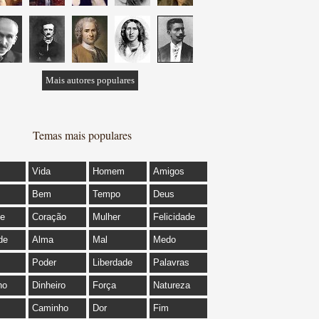
Mais autores populares
Temas mais populares
Vida
Homem
Amigos
Bem
Tempo
Deus
de
Coração
Mulher
Felicidade
de
Alma
Mal
Medo
Poder
Liberdade
Palavras
ho
Dinheiro
Força
Natureza
Caminho
Dor
Fim