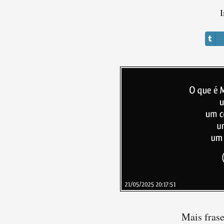
I
Mais fra