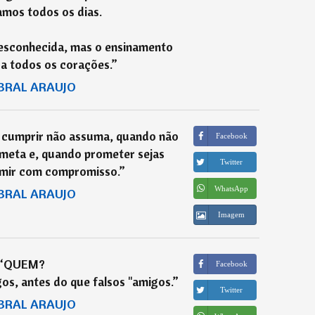
amos todos os dias.
desconhecida, mas o ensinamento
a todos os corações.
”
BRAL ARAUJO
 cumprir não assuma, quando não
Facebook
meta e, quando prometer sejas
Twitter
umir com compromisso.
”
WhatsApp
BRAL ARAUJO
Imagem
“
QUEM?
Facebook
gos, antes do que falsos "amigos.
”
Twitter
BRAL ARAUJO