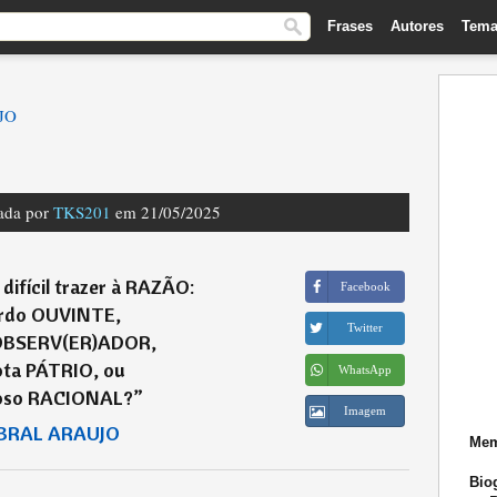
Frases
Autores
Tema
JO
nada por
TKS201
em 21/05/2025
difícil trazer à RAZÃO:
Facebook
rdo OUVINTE,
Twitter
OBSERV(ER)ADOR,
ota PÁTRIO, ou
WhatsApp
oso RACIONAL?
”
Imagem
BRAL ARAUJO
Mem
Biog