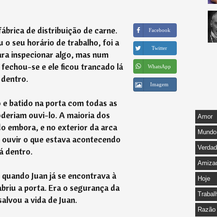
ábrica de distribuição de carne.
Facebook
o seu horário de trabalho, foi a
Twitter
ara inspecionar algo, mas num
fechou-se e ele ficou trancado lá
WhatsApp
dentro.
Imagem
 e batido na porta com todas as
oderiam ouvi-lo. A maioria dos
Amor
do embora, e no exterior da arca
Mundo
el ouvir o que estava acontecendo
Verda
lá dentro.
Amiza
 quando Juan já se encontrava à
Hoje
briu a porta. Era o segurança da
Trabal
salvou a vida de Juan.
Razão